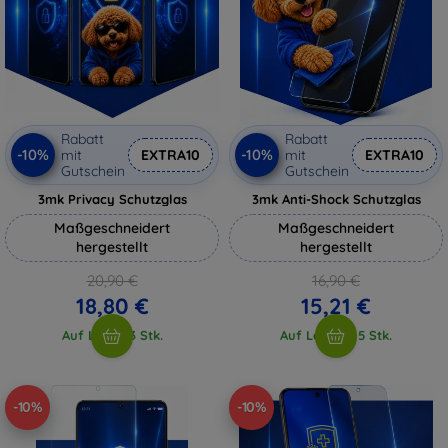
Rabatt
Rabatt
-10%
-10%
mit
EXTRA10
mit
EXTRA10
Gutschein
Gutschein
3mk Privacy Schutzglas
3mk Anti-Shock Schutzglas
Maßgeschneidert
Maßgeschneidert
hergestellt
hergestellt
20,90 €
16,90 €
18,80 €
15,21 €
Auf Lager 3 Stk.
Auf Lager > 5 Stk.
-10%
-10%