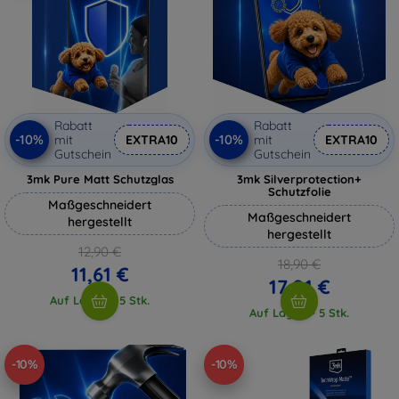
Rabatt
Rabatt
-10%
-10%
mit
EXTRA10
mit
EXTRA10
Gutschein
Gutschein
3mk Pure Matt Schutzglas
3mk Silverprotection+
Schutzfolie
Maßgeschneidert
Maßgeschneidert
hergestellt
hergestellt
12,90 €
18,90 €
11,61 €
17,01 €
Auf Lager > 5 Stk.
Auf Lager > 5 Stk.
-10%
-10%