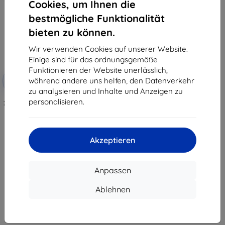
Cookies, um Ihnen die
bestmögliche Funktionalität
bieten zu können.
Wir verwenden Cookies auf unserer Website.
Einige sind für das ordnungsgemäße
Funktionieren der Website unerlässlich,
Rabatt
während andere uns helfen, den Datenverkehr
-10%
mit
EXTRA10
Gutschein
zu analysieren und Inhalte und Anzeigen zu
personalisieren.
3mk TechWrap matte Schutzfolie
für das zentrale Display VW
Touran III 2017-26 (Discover Pro
9,2")
34,90 €
Akzeptieren
31,42 €
Auf Lager > 5 Stk.
Anpassen
Ablehnen
1
-
7
vom ganzen
7
.