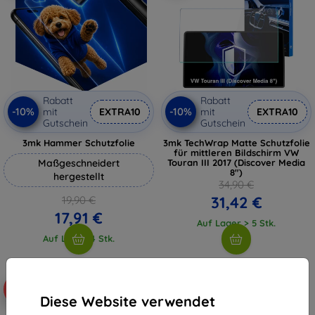
Rabatt
Rabatt
-10%
-10%
mit
EXTRA10
mit
EXTRA10
Gutschein
Gutschein
3mk Hammer Schutzfolie
3mk TechWrap Matte Schutzfolie
für mittleren Bildschirm VW
Maßgeschneidert
Touran III 2017 (Discover Media
8")
hergestellt
34,90 €
31,42 €
19,90 €
17,91 €
Auf Lager > 5 Stk.
Auf Lager 4 Stk.
-10%
Diese Website verwendet