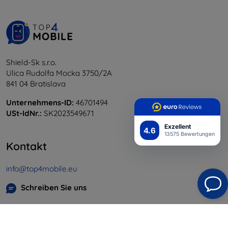
Shield-Sk s.r.o.
Ulica Rudolfa Mocka 3750/2A
841 04 Bratislava
Unternehmens-ID:
46701494
USt-IdNr.:
SK2023549671
Exzellent
4.6
13575 Bewertungen
Kontakt
info@top4mobile.eu
Schreiben Sie uns
Montag bis Freitag:
Online
8:00 - 16:00