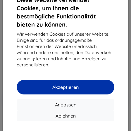
Cookies, um Ihnen die
bestmögliche Funktionalität
bieten zu können.
3MK Foil 1UP Xiaomi Mi 11 Lite 4G / 5G Gaming-
Folie, 3 Stk.
Wir verwenden Cookies auf unserer Website.
Einige sind für das ordnungsgemäße
Geeignet für:
Xiaomi Mi 11 Lite
Funktionieren der Website unerlässlich,
Produktbeschreibung
während andere uns helfen, den Datenverkehr
zu analysieren und Inhalte und Anzeigen zu
21,90 €
personalisieren.
19,71 €
ohne MWSt
16,56 €
Akzeptieren
In den
Rabatt mit Gutschein
-10%
EXTRA10
Warenkorb
Anpassen
Ablehnen
Extern Lager > 5 St