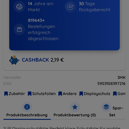
14
Jahre am
30
Tage
Markt
Rückgaberecht
819643+
Bestellungen
erfolgreich
abgeschlossen
CASHBACK
2,19 €
Hersteller
3MK
EAN
5903108397216
Zubehör
Schutzfolien
Andere
Displayschutz
Gami
Spar-
Produktbeschreibung
Produktbewertung (0)
Set
1UP Displayschutzfolie Perfekt klare Schutzfolie für mobile