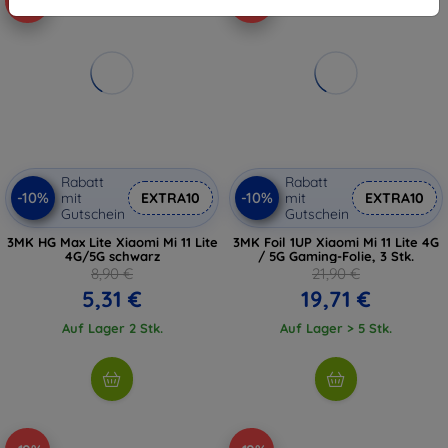
-40%
-10%
Rabatt
Rabatt
-10%
-10%
mit
EXTRA10
mit
EXTRA10
Gutschein
Gutschein
3MK HG Max Lite Xiaomi Mi 11 Lite
3MK Foil 1UP Xiaomi Mi 11 Lite 4G
4G/5G schwarz
/ 5G Gaming-Folie, 3 Stk.
8,90 €
21,90 €
5,31 €
19,71 €
Auf Lager 2 Stk.
Auf Lager > 5 Stk.