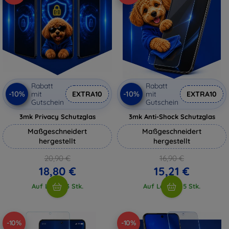
Rabatt
Rabatt
-10%
-10%
mit
EXTRA10
mit
EXTRA10
Gutschein
Gutschein
3mk Privacy Schutzglas
3mk Anti-Shock Schutzglas
Maßgeschneidert
Maßgeschneidert
hergestellt
hergestellt
20,90 €
16,90 €
18,80 €
15,21 €
Auf Lager 3 Stk.
Auf Lager > 5 Stk.
-10%
-10%