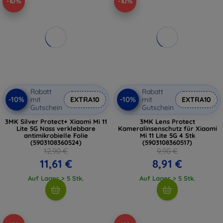
-10%
-10%
Rabatt
Rabatt
-10%
-10%
mit
EXTRA10
mit
EXTRA10
Gutschein
Gutschein
3MK Silver Protect+ Xiaomi Mi 11
3MK Lens Protect
Lite 5G Nass verklebbare
Kameralinsenschutz für Xiaomi
antimikrobielle Folie
Mi 11 Lite 5G 4 Stk
(5903108360524)
(5903108360517)
12,90 €
9,90 €
11,61 €
8,91 €
Auf Lager > 5 Stk.
Auf Lager > 5 Stk.