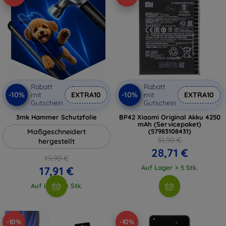
Rabatt
Rabatt
-10%
-10%
mit
EXTRA10
mit
EXTRA10
Gutschein
Gutschein
3mk Hammer Schutzfolie
BP42 Xiaomi Original Akku 4250
mAh (Servicepaket)
Maßgeschneidert
(57983108431)
31,90 €
hergestellt
28,71 €
19,90 €
Auf Lager > 5 Stk.
17,91 €
Auf Lager 4 Stk.
-10%
-10%