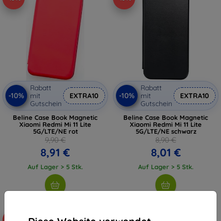
Rabatt
Rabatt
-10%
-10%
mit
EXTRA10
mit
EXTRA10
Gutschein
Gutschein
Beline Case Book Magnetic
Beline Case Book Magnetic
Xiaomi Redmi Mi 11 Lite
Xiaomi Redmi Mi 11 Lite
5G/LTE/NE rot
5G/LTE/NE schwarz
9,90 €
8,90 €
8,91 €
8,01 €
Auf Lager > 5 Stk.
Auf Lager > 5 Stk.
-10%
-10%