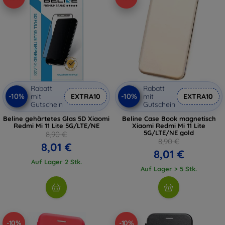
Rabatt
Rabatt
-10%
-10%
mit
EXTRA10
mit
EXTRA10
Gutschein
Gutschein
Beline gehärtetes Glas 5D Xiaomi
Beline Case Book magnetisch
Redmi Mi 11 Lite 5G/LTE/NE
Xiaomi Redmi Mi 11 Lite
5G/LTE/NE gold
8,90 €
8,90 €
8,01 €
8,01 €
Auf Lager 2 Stk.
Auf Lager > 5 Stk.
-10%
-10%