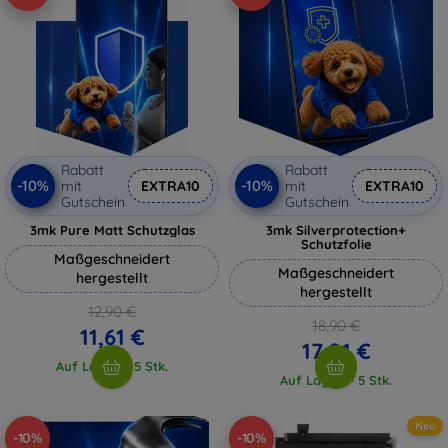
Rabatt
Rabatt
-10%
-10%
mit
EXTRA10
mit
EXTRA10
Gutschein
Gutschein
3mk Pure Matt Schutzglas
3mk Silverprotection+
Schutzfolie
Maßgeschneidert
Maßgeschneidert
hergestellt
hergestellt
12,90 €
18,90 €
11,61 €
17,01 €
Auf Lager > 5 Stk.
Auf Lager > 5 Stk.
Neu
-10%
-10%