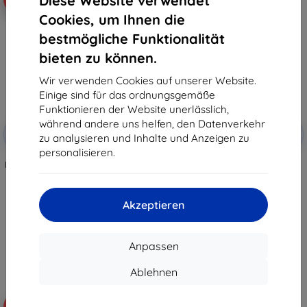
Diese Website verwendet
Cookies, um Ihnen die
bestmögliche Funktionalität
bieten zu können.
Wir verwenden Cookies auf unserer Website.
Einige sind für das ordnungsgemäße
Funktionieren der Website unerlässlich,
Rabatt
Rabatt
während andere uns helfen, den Datenverkehr
-10%
-10%
mit
EXTRA10
mit
EXTRA10
zu analysieren und Inhalte und Anzeigen zu
Gutschein
Gutschein
personalisieren.
Beline Hülle Candy für Xiaomi Mi
Beline Hülle Candy Xiaomi Mi 11
11 Lite, blau
Lite rot
8,90 €
8,90 €
8,01 €
8,01 €
Akzeptieren
Auf Lager > 5 Stk.
Auf Lager > 5 Stk.
Anpassen
Ablehnen