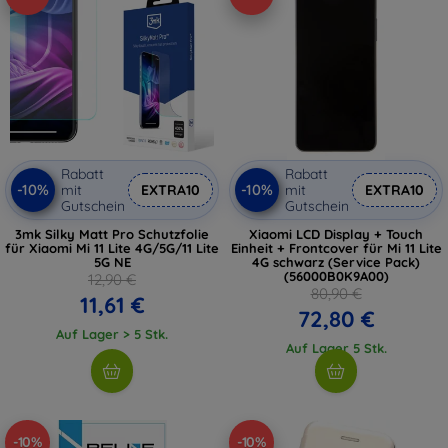
Rabatt
Rabatt
-10%
-10%
mit
EXTRA10
mit
EXTRA10
Gutschein
Gutschein
3mk Silky Matt Pro Schutzfolie
Xiaomi LCD Display + Touch
für Xiaomi Mi 11 Lite 4G/5G/11 Lite
Einheit + Frontcover für Mi 11 Lite
5G NE
4G schwarz (Service Pack)
(56000B0K9A00)
12,90 €
80,90 €
11,61 €
72,80 €
Auf Lager > 5 Stk.
Auf Lager 5 Stk.
-10%
-10%