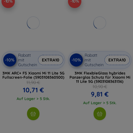
-10%
-10%
Rabatt
Rabatt
-10%
-10%
mit
EXTRA10
mit
EXTRA10
Gutschein
Gutschein
3MK ARC+ FS Xiaomi Mi 11 Lite 5G
3MK FlexibleGlass hybrides
Fullscreen-Folie (5903108360500)
Panzerglas Schutz für Xiaomi Mi
11 Lite 5G (5903108363136)
11,90 €
10,90 €
10,71 €
9,81 €
Auf Lager > 5 Stk.
Auf Lager > 5 Stk.