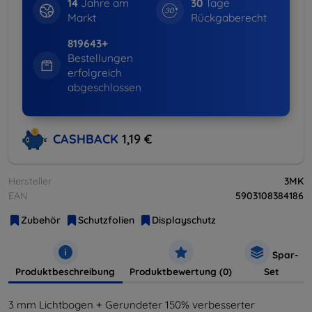
14
Jahre am
30
Tage
Markt
Rückgaberecht
819643+
Bestellungen
erfolgreich
abgeschlossen
CASHBACK
1,19 €
Hersteller
3MK
EAN
5903108384186
Zubehör
Schutzfolien
Displayschutz
Spar-
Produktbeschreibung
Produktbewertung (0)
Set
3 mm Lichtbogen + Gerundeter 150% verbesserter