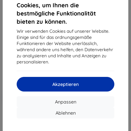
Cookies, um Ihnen die
bestmögliche Funktionalität
bieten zu können.
3MK Schutzfolie ARC+ FS Motorola Moto G10
Fullscreen
Wir verwenden Cookies auf unserer Website.
Einige sind für das ordnungsgemäße
Geeignet für:
Motorola Moto G10
Funktionieren der Website unerlässlich,
Produktbeschreibung
während andere uns helfen, den Datenverkehr
zu analysieren und Inhalte und Anzeigen zu
11,90 €
personalisieren.
10,71 €
ohne MWSt
9,00 €
Akzeptieren
In den
Rabatt mit Gutschein
-10%
EXTRA10
Warenkorb
Anpassen
Ablehnen
Extern Lager > 5 St