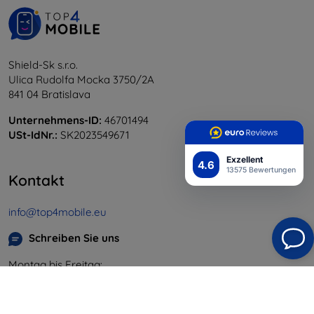
Shield-Sk s.r.o.
Ulica Rudolfa Mocka 3750/2A
841 04 Bratislava
Unternehmens-ID:
46701494
USt-IdNr.:
SK2023549671
Exzellent
4.6
13575 Bewertungen
Kontakt
info@top4mobile.eu
Schreiben Sie uns
Montag bis Freitag:
Online
8:00 - 16:00
Samstag und Sonntag: