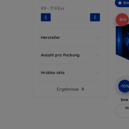
Em
9.9
-
11.9
Eur
-10%
Hersteller
Anzahl pro Packung
Hrúbka skla
-10
Ergebnisse
9
3mk 
M