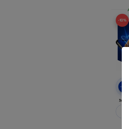
-10%
-10
3mk 
M