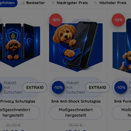
pfohlen
Bestseller
Niedrigster Preis
Höchster Preis
-10%
-10%
Rabatt
Rabatt
R
%
-10%
-10%
mit
EXTRA10
mit
EXTRA10
m
Gutschein
Gutschein
G
Privacy Schutzglas
3mk Anti-Shock Schutzglas
3mk Pure
aßgeschneidert
Maßgeschneidert
Maßg
hergestellt
hergestellt
h
20,90 €
16,90 €