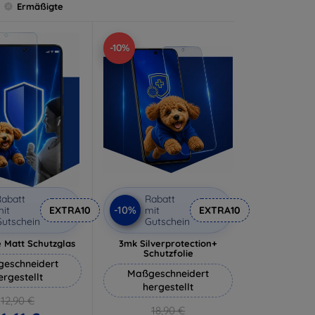
Ermäßigte
-10%
abatt
Rabatt
-10%
it
EXTRA10
mit
EXTRA10
utschein
Gutschein
 Matt Schutzglas
3mk Silverprotection+
Schutzfolie
eschneidert
Maßgeschneidert
ergestellt
hergestellt
12,90 €
18,90 €