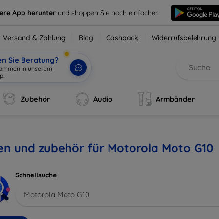
sere App herunter
und shoppen Sie noch einfacher.
Versand & Zahlung
Blog
Cashback
Widerrufsbelehrung
en Sie Beratung?
lkommen in unserem
p.
|
Zubehör
Audio
Armbänder
en und zubehör für Motorola Moto G10
Schnellsuche
Motorola Moto G10