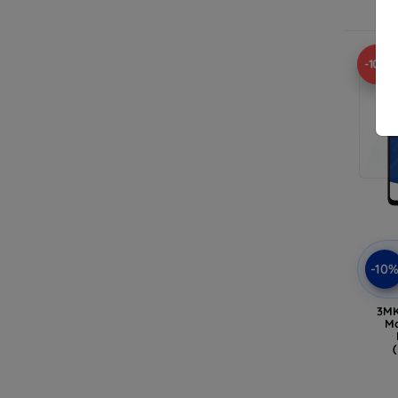
-10%
-10
3MK
Mo