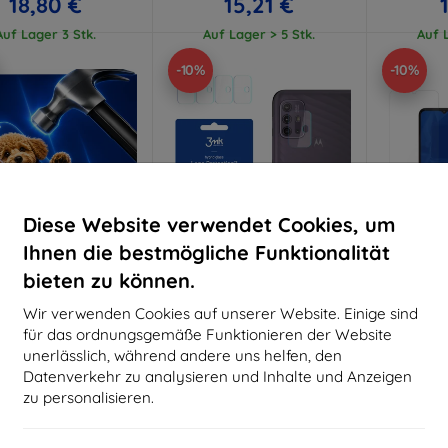
18,80 €
15,21 €
Auf Lager 3 Stk.
Auf Lager > 5 Stk.
Auf L
-10%
-10%
Diese Website verwendet Cookies, um
Ihnen die bestmögliche Funktionalität
bieten zu können.
Rabatt
Rabatt
R
%
-10%
-10%
mit
EXTRA10
mit
EXTRA10
m
Wir verwenden Cookies auf unserer Website. Einige sind
Gutschein
Gutschein
G
für das ordnungsgemäße Funktionieren der Website
Hammer Schutzfolie
3MK Lens Protect
3MK Sch
unerlässlich, während andere uns helfen, den
Schutzglas für
Moto
Datenverkehr zu analysieren und Inhalte und Anzeigen
aßgeschneidert
Kameraobjektiv Motorola
F
Moto G10 4 Stück
hergestellt
zu personalisieren.
9,90 €
1
8,91 €
19,90 €
Auf L