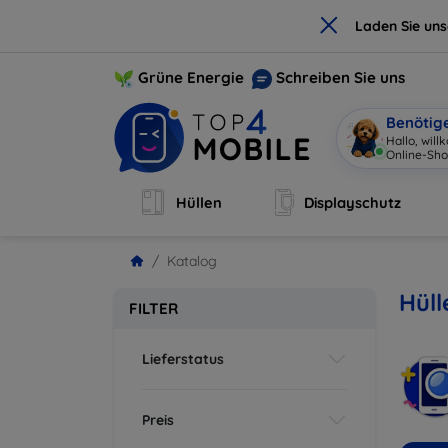
×
Laden Sie un
Grüne Energie
Schreiben Sie uns
Benötig
Hallo, wil
Online-Sho
Hüllen
Displayschutz
Katalog
Hüll
FILTER
Lieferstatus
Preis