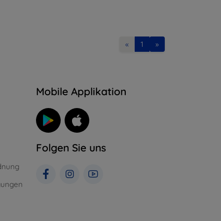
«
1
»
n
Mobile Applikation
Folgen Sie uns
dnung
gungen