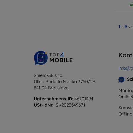
A
1
-
9
vo
Kont
info@t
Shield-Sk s.r.o.
Sc
Ulica Rudolfa Mocka 3750/2A
841 04 Bratislava
Montag
Online
Unternehmens-ID:
46701494
USt-IdNr.:
SK2023549671
Samsta
Offline