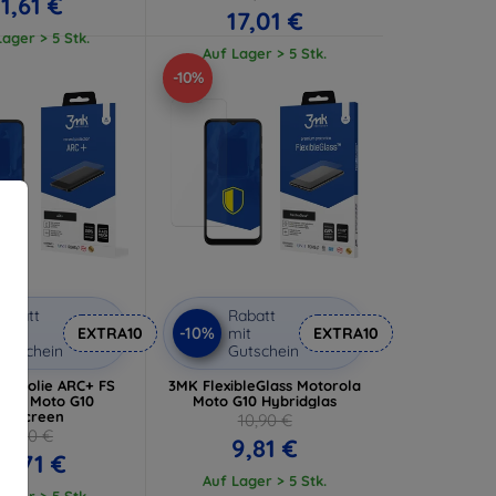
11,61 €
17,01 €
ager > 5 Stk.
Auf Lager > 5 Stk.
-10%
abatt
Rabatt
-10%
it
EXTRA10
mit
EXTRA10
utschein
Gutschein
utzfolie ARC+ FS
3MK FlexibleGlass Motorola
rola Moto G10
Moto G10 Hybridglas
ullscreen
10,90 €
11,90 €
9,81 €
0,71 €
Auf Lager > 5 Stk.
ager > 5 Stk.