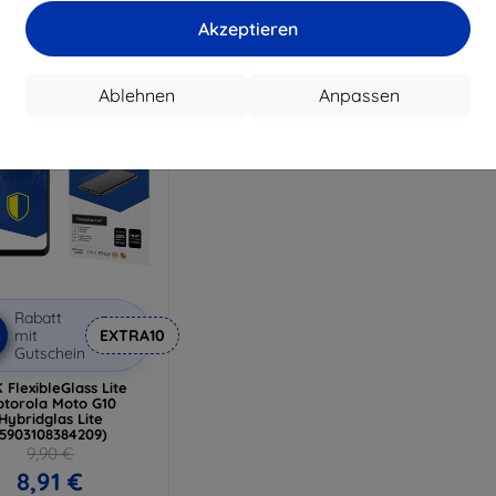
17,91 €
Auf Lager > 5 Stk.
Akzeptieren
Auf Lager 4 Stk.
Ablehnen
Anpassen
Rabatt
%
mit
EXTRA10
Gutschein
 FlexibleGlass Lite
torola Moto G10
Hybridglas Lite
(5903108384209)
9,90 €
8,91 €