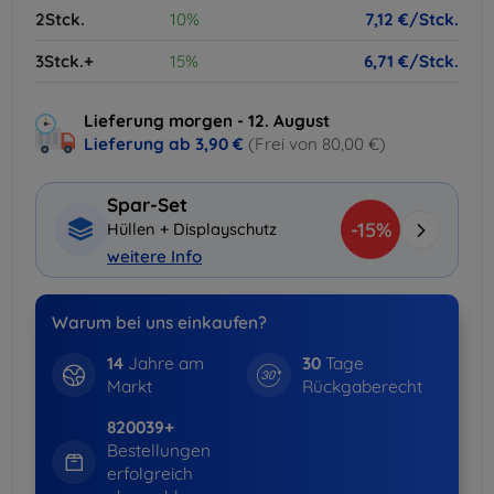
2Stck.
10%
7,12 €/Stck.
3Stck.+
15%
6,71 €/Stck.
Lieferung morgen - 12. August
Lieferung ab
3,90 €
(Frei von 80,00 €)
Spar-Set
-15%
Hüllen + Displayschutz
weitere Info
Warum bei uns einkaufen?
14
Jahre am
30
Tage
Markt
Rückgaberecht
820039+
Bestellungen
erfolgreich