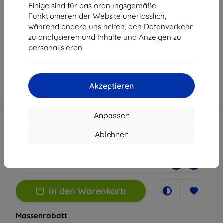
M16 5G
Einige sind für das ordnungsgemäße
Funktionieren der Website unerlässlich,
Geeignet für:
Samsung Galaxy A16
Samsung Galaxy M16
während andere uns helfen, den Datenverkehr
zu analysieren und Inhalte und Anzeigen zu
10,90 €
personalisieren.
7,12 €
ohne MWSt
5,98 €
Akzeptieren
In den
Rabatt mit Gutschein
-10%
EXTRA10
Warenkorb
Anpassen
Ablehnen
Letztes Stück auf Lager
-
+
In den Warenkorb
Massenrabatt