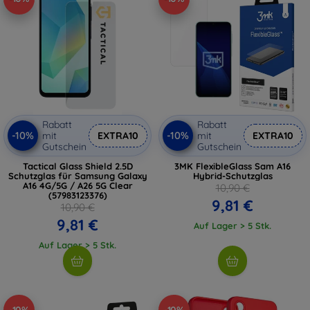
Rabatt
Rabatt
-10%
-10%
mit
EXTRA10
mit
EXTRA10
Gutschein
Gutschein
Tactical Glass Shield 2.5D
3MK FlexibleGlass Sam A16
Schutzglas für Samsung Galaxy
Hybrid-Schutzglas
A16 4G/5G / A26 5G Clear
10,90 €
(57983123376)
9,81 €
10,90 €
9,81 €
Auf Lager > 5 Stk.
Auf Lager > 5 Stk.