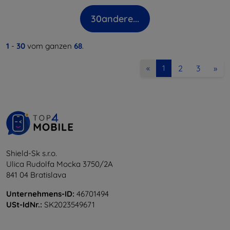
30
andere...
1
-
30
vom ganzen
68
.
2
3
»
«
1
Shield-Sk s.r.o.
Ulica Rudolfa Mocka 3750/2A
841 04 Bratislava
Unternehmens-ID:
46701494
USt-IdNr.:
SK2023549671