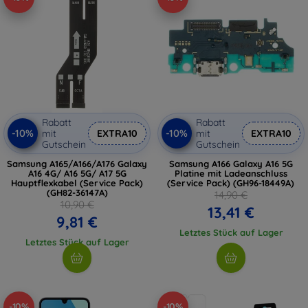
Rabatt
Rabatt
-10%
-10%
mit
EXTRA10
mit
EXTRA10
Gutschein
Gutschein
Samsung A165/A166/A176 Galaxy
Samsung A166 Galaxy A16 5G
A16 4G/ A16 5G/ A17 5G
Platine mit Ladeanschluss
Hauptflexkabel (Service Pack)
(Service Pack) (GH96-18449A)
(GH82-36147A)
14,90 €
10,90 €
13,41 €
9,81 €
Letztes Stück auf Lager
Letztes Stück auf Lager
-10%
-10%