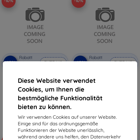
-10%
-10%
Rabatt
Rabatt
-10%
-10%
mit
EXTRA10
mit
EXTRA10
Gutschein
Gutschein
Samsung A165F Galaxy A16 4G
Samsung A165F Galaxy A16 4G
Diese Website verwendet
SIM-Fach grau (Service Pack)
SIM-Kartenfach Grün (Service
Pack) (57983129953)
8,90 €
Cookies, um Ihnen die
8,90 €
8,01 €
8,01 €
bestmögliche Funktionalität
Auf Lager 1 Stk.
bieten zu können.
Auf Lager 3 Stk.
Wir verwenden Cookies auf unserer Website.
Einige sind für das ordnungsgemäße
Funktionieren der Website unerlässlich,
während andere uns helfen, den Datenverkehr