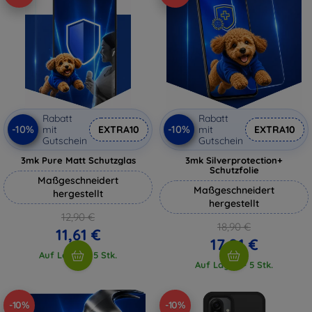
Rabatt
Rabatt
-10%
-10%
mit
EXTRA10
mit
EXTRA10
Gutschein
Gutschein
3mk Pure Matt Schutzglas
3mk Silverprotection+
Schutzfolie
Maßgeschneidert
Maßgeschneidert
hergestellt
hergestellt
12,90 €
18,90 €
11,61 €
17,01 €
Auf Lager > 5 Stk.
Auf Lager > 5 Stk.
-10%
-10%