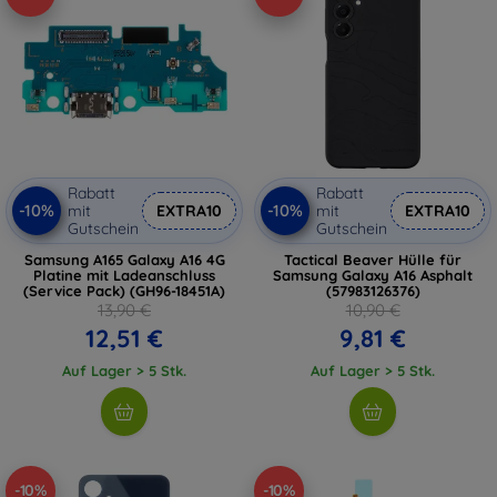
Rabatt
Rabatt
-10%
-10%
mit
EXTRA10
mit
EXTRA10
Gutschein
Gutschein
Samsung A165 Galaxy A16 4G
Tactical Beaver Hülle für
Platine mit Ladeanschluss
Samsung Galaxy A16 Asphalt
(Service Pack) (GH96-18451A)
(57983126376)
13,90 €
10,90 €
12,51 €
9,81 €
Auf Lager > 5 Stk.
Auf Lager > 5 Stk.
-10%
-10%