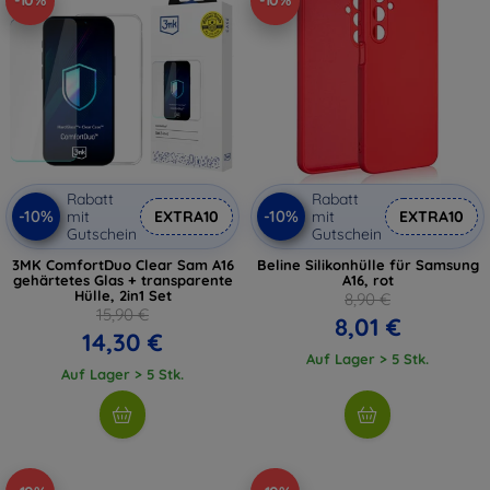
-10%
-10%
Rabatt
Rabatt
-10%
-10%
mit
EXTRA10
mit
EXTRA10
Gutschein
Gutschein
3MK ComfortDuo Clear Sam A16
Beline Silikonhülle für Samsung
gehärtetes Glas + transparente
A16, rot
Hülle, 2in1 Set
8,90 €
15,90 €
8,01 €
14,30 €
Auf Lager > 5 Stk.
Auf Lager > 5 Stk.