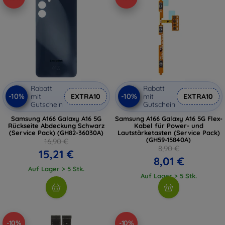
Rabatt
Rabatt
-10%
-10%
mit
EXTRA10
mit
EXTRA10
Gutschein
Gutschein
Samsung A166 Galaxy A16 5G
Samsung A166 Galaxy A16 5G Flex-
Rückseite Abdeckung Schwarz
Kabel für Power- und
(Service Pack) (GH82-36030A)
Lautstärketasten (Service Pack)
(GH59-15840A)
16,90 €
8,90 €
15,21 €
8,01 €
Auf Lager > 5 Stk.
Auf Lager > 5 Stk.
-10%
-10%