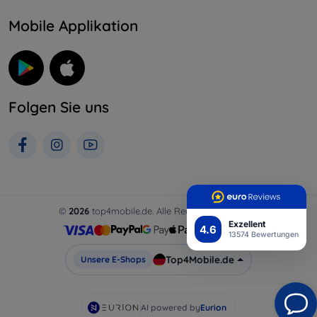
Mobile Applikation
Folgen Sie uns
©
2026
top4mobile.de. Alle Rechte vorbehalten.
Exzellent
4.6
13574 Bewertungen
Top4Mobile.de
Unsere E-Shops
AI powered by
Eurion