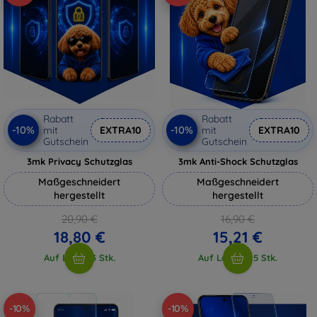
Rabatt
Rabatt
-10%
-10%
mit
EXTRA10
mit
EXTRA10
Gutschein
Gutschein
3mk Privacy Schutzglas
3mk Anti-Shock Schutzglas
Maßgeschneidert
Maßgeschneidert
hergestellt
hergestellt
20,90 €
16,90 €
18,80 €
15,21 €
Auf Lager 3 Stk.
Auf Lager > 5 Stk.
-10%
-10%