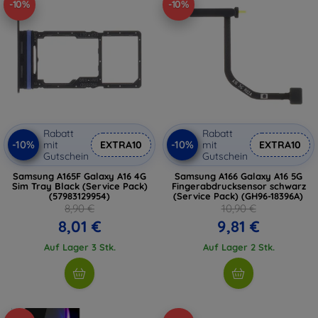
-10%
-10%
Rabatt
Rabatt
-10%
-10%
mit
EXTRA10
mit
EXTRA10
Gutschein
Gutschein
Samsung A165F Galaxy A16 4G
Samsung A166 Galaxy A16 5G
Sim Tray Black (Service Pack)
Fingerabdrucksensor schwarz
(57983129954)
(Service Pack) (GH96-18396A)
8,90 €
10,90 €
8,01 €
9,81 €
Auf Lager 3 Stk.
Auf Lager 2 Stk.