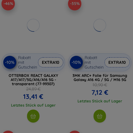
-46%
-35%
Rabatt
Rabatt
-10%
-10%
mit
EXTRA10
mit
EXTRA10
Gutschein
Gutschein
OTTERBOX REACT GALAXY
3MK ARC+ Folie für Samsung
A17/A17/5G/A16/A16 5G -
Galaxy A16 4G / 5G / M16 5G
transparent (77-99307)
10,90 €
24,89 €
7,12 €
13,41 €
Letztes Stück auf Lager
Letztes Stück auf Lager