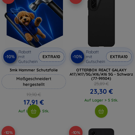
Rabatt
Rabatt
-10%
-10%
mit
EXTRA10
mit
EXTRA10
Gutschein
Gutschein
3mk Hammer Schutzfolie
OTTERBOX REACT GALAXY
A17/A17/5G/A16/A16 5G - Schwarz
Maßgeschneidert
(77-99304)
25,89 €
hergestellt
23,30 €
19,90 €
Auf Lager > 5 Stk.
17,91 €
Auf Lager 4 Stk.
-10%
-10%