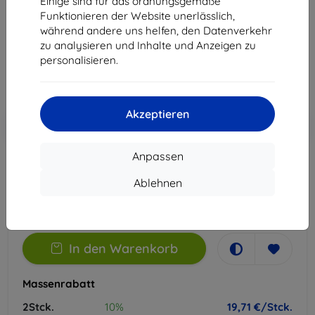
Einige sind für das ordnungsgemäße
Geeignet für:
Xiaomi Redmi 15C
Funktionieren der Website unerlässlich,
während andere uns helfen, den Datenverkehr
21,90 €
zu analysieren und Inhalte und Anzeigen zu
19,71 €
personalisieren.
ohne MWSt
16,56 €
Akzeptieren
In den
Rabatt mit Gutschein
-10%
EXTRA10
Warenkorb
Anpassen
Extern Lager > 5 St
Ablehnen
-
+
In den Warenkorb
Massenrabatt
2Stck.
10%
19,71 €/Stck.