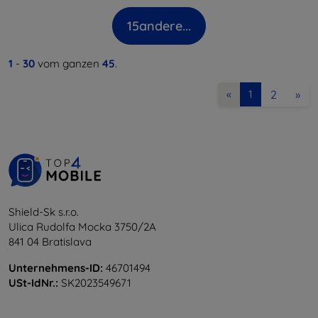
15
andere...
1
-
30
vom ganzen
45
.
2
»
«
1
Shield-Sk s.r.o.
Ulica Rudolfa Mocka 3750/2A
841 04 Bratislava
Unternehmens-ID:
46701494
USt-IdNr.:
SK2023549671