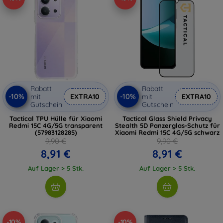
Rabatt
Rabatt
-10%
-10%
mit
EXTRA10
mit
EXTRA10
Gutschein
Gutschein
Tactical TPU Hülle für Xiaomi
Tactical Glass Shield Privacy
Redmi 15C 4G/5G transparent
Stealth 5D Panzerglas-Schutz für
(57983128285)
Xiaomi Redmi 15C 4G/5G schwarz
9,90 €
9,90 €
8,91 €
8,91 €
Auf Lager > 5 Stk.
Auf Lager > 5 Stk.
-10%
-10%