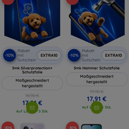
Rabatt
Rabatt
-10%
-10%
mit
EXTRA10
mit
EXTRA10
Gutschein
Gutschein
3mk Silverprotection+
3mk Hammer Schutzfolie
Schutzfolie
Maßgeschneidert
Maßgeschneidert
hergestellt
hergestellt
19,90 €
18,90 €
17,91 €
17,01 €
Auf Lager 4 Stk.
Auf Lager > 5 Stk.
-10%
-10%