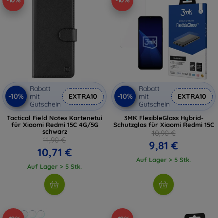
-10%
-10%
Rabatt
Rabatt
-10%
-10%
mit
EXTRA10
mit
EXTRA10
Gutschein
Gutschein
Tactical Field Notes Kartenetui
3MK FlexibleGlass Hybrid-
für Xiaomi Redmi 15C 4G/5G
Schutzglas für Xiaomi Redmi 15C
schwarz
10,90 €
11,90 €
9,81 €
10,71 €
Auf Lager > 5 Stk.
Auf Lager > 5 Stk.