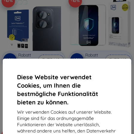
-10%
-10%
Rabatt
Rabatt
-10%
-10%
mit
EXTRA10
mit
EXTRA10
Gutschein
Gutschein
3MK Lens Protect
3mk ComfortDuo Clear Set für
Diese Website verwendet
Kameralinsenschutz für Xiaomi
Redmi 15C 4G/5G (173mm)
Redmi 15C
15,90 €
Cookies, um Ihnen die
9,90 €
14,30 €
8,91 €
bestmögliche Funktionalität
Auf Lager > 5 Stk.
bieten zu können.
Auf Lager 4 Stk.
Wir verwenden Cookies auf unserer Website.
Einige sind für das ordnungsgemäße
Funktionieren der Website unerlässlich,
während andere uns helfen, den Datenverkehr