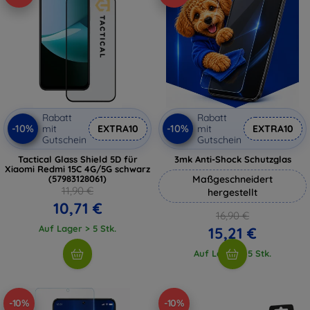
Rabatt
Rabatt
-10%
-10%
mit
EXTRA10
mit
EXTRA10
Gutschein
Gutschein
Tactical Glass Shield 5D für
3mk Anti-Shock Schutzglas
Xiaomi Redmi 15C 4G/5G schwarz
(57983128061)
Maßgeschneidert
11,90 €
hergestellt
10,71 €
16,90 €
Auf Lager > 5 Stk.
15,21 €
Auf Lager > 5 Stk.
-10%
-10%