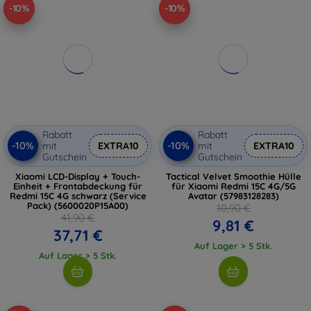
-10%
-10%
Rabatt
Rabatt
-10%
-10%
mit
EXTRA10
mit
EXTRA10
Gutschein
Gutschein
Xiaomi LCD-Display + Touch-
Tactical Velvet Smoothie Hülle
Einheit + Frontabdeckung für
für Xiaomi Redmi 15C 4G/5G
Redmi 15C 4G schwarz (Service
Avatar (57983128283)
Pack) (5600020P15A00)
10,90 €
41,90 €
9,81 €
37,71 €
Auf Lager > 5 Stk.
Auf Lager > 5 Stk.