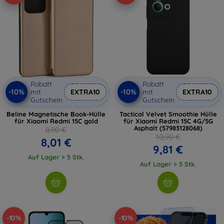
Rabatt
Rabatt
-10%
-10%
mit
EXTRA10
mit
EXTRA10
Gutschein
Gutschein
Beline Magnetische Book-Hülle
Tactical Velvet Smoothie Hülle
für Xiaomi Redmi 15C gold
für Xiaomi Redmi 15C 4G/5G
Asphalt (57983128068)
8,90 €
10,90 €
8,01 €
9,81 €
Auf Lager > 5 Stk.
Auf Lager > 5 Stk.
-10%
-10%