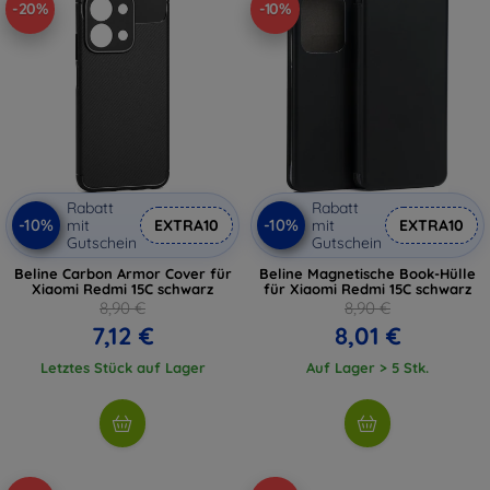
-20%
-10%
Rabatt
Rabatt
-10%
-10%
mit
EXTRA10
mit
EXTRA10
Gutschein
Gutschein
Beline Carbon Armor Cover für
Beline Magnetische Book-Hülle
Xiaomi Redmi 15C schwarz
für Xiaomi Redmi 15C schwarz
8,90 €
8,90 €
7,12 €
8,01 €
Letztes Stück auf Lager
Auf Lager > 5 Stk.