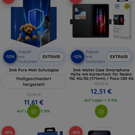
Rabatt
Rabatt
-10%
-10%
mit
EXTRA10
mit
EXTRA10
Gutschein
Gutschein
3mk Pure Matt Schutzglas
3mk Wallet Case Smartphone
Hülle mit Kartenfach für Redmi
Maßgeschneidert
15C 4G/5G (171mm) / Poco C85 4G
13,90 €
hergestellt
12,51 €
12,90 €
Auf Lager > 5 Stk.
11,61 €
Auf Lager > 5 Stk.
-10%
-10%