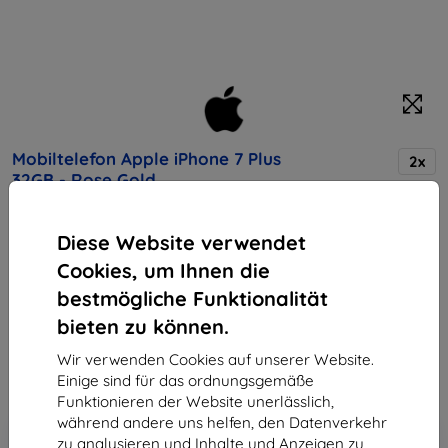
Mobiltelefon Apple iPhone 7 Plus
2x
32GB - Rose Gold
Diese Website verwendet
Kaufen Sie dieses Gerät und erhalten Sie
25%
Cookies, um Ihnen die
Rabatt
auf sämtliches Zubehör dafür!
bestmögliche Funktionalität
Endpreis
bieten zu können.
725,90 €
653,31 €
Wir verwenden Cookies auf unserer Website.
Einige sind für das ordnungsgemäße
Funktionieren der Website unerlässlich,
während andere uns helfen, den Datenverkehr
In den
Rabatt mit Gutschein
-10%
zu analysieren und Inhalte und Anzeigen zu
EXTRA10