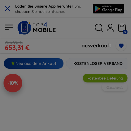
×
Laden Sie unsere App herunter
und
shoppen Sie noch einfacher.
0
725,90 €
ausverkauft
653,31 €
Neu aus dem Ankauf
KOSTENLOSER VERSAND
kostenlose Lieferung
-10%
Geschenk