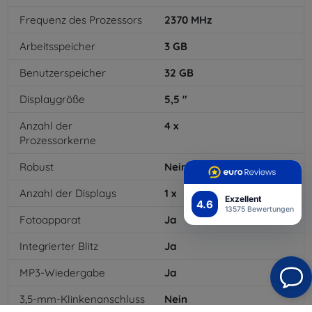
Frequenz des Prozessors
2370
MHz
Arbeitsspeicher
3
GB
Benutzerspeicher
32
GB
Displaygröße
5,5
"
Anzahl der
4
x
Prozessorkerne
Robust
Nein
Anzahl der Displays
1
x
Exzellent
4.6
13575 Bewertungen
Fotoapparat
Ja
Integrierter Blitz
Ja
MP3-Wiedergabe
Ja
3,5-mm-Klinkenanschluss
Nein