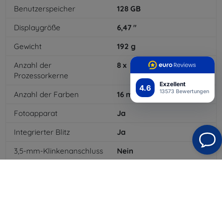
Benutzerspeicher
128
GB
Displaygröße
6,47
"
Gewicht
192
g
Anzahl der
8
x
Prozessorkerne
Exzellent
4.6
13573 Bewertungen
Anzahl der Farben
16
mil
Fotoapparat
Ja
Integrierter Blitz
Ja
3,5-mm-Klinkenanschluss
Nein
4G/LTE
Ja
Batterietyp
Li-pol
Batteriekapazität
4200
mAh