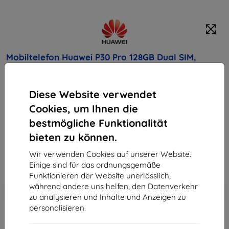
Mobiltelefon Huawei P30 Pro 128GB Dual SIM,
Breathing Crystal
Diese Website verwendet
Kaufen Sie dieses Gerät und erhalten Sie
25%
Rabatt
auf sämtliches Zubehör dafür!
Cookies, um Ihnen die
bestmögliche Funktionalität
Endpreis
bieten zu können.
713,90 €
642,51 €
Wir verwenden Cookies auf unserer Website.
Einige sind für das ordnungsgemäße
Funktionieren der Website unerlässlich,
In den
Rabatt mit Gutschein
während andere uns helfen, den Datenverkehr
-10%
EXTRA10
Warenkorb
zu analysieren und Inhalte und Anzeigen zu
personalisieren.