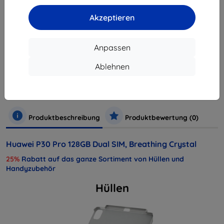
ausverkauft
Akzeptieren
ausverkauft
Anpassen
Hersteller
Huawei
Ablehnen
Produktnummer
SP-P30P128DSCOM
Handys und Tablets
Mobiltelefone
Smartphones
Produktbeschreibung
Produktbewertung (0)
Huawei P30 Pro 128GB Dual SIM, Breathing Crystal
25%
Rabatt auf das ganze Sortiment von Hüllen und
Handyzubehör
Hüllen