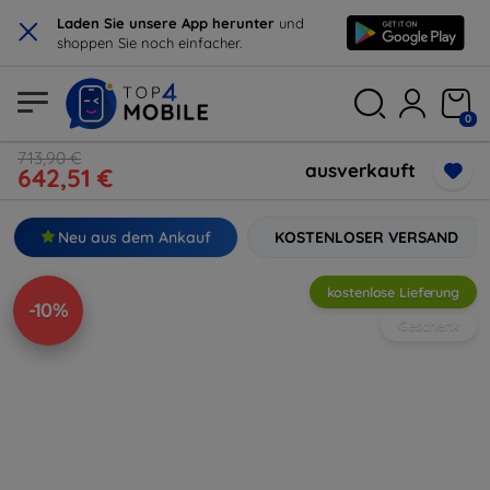
×
Laden Sie unsere App herunter
und
shoppen Sie noch einfacher.
0
713,90 €
ausverkauft
642,51 €
Neu aus dem Ankauf
KOSTENLOSER VERSAND
kostenlose Lieferung
-10%
Geschenk