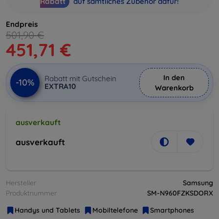
Rabatt
auf sämtliches Zubehör dafür!
Endpreis
501,90 €
451,71 €
In den
Rabatt mit Gutschein
-10%
EXTRA10
Warenkorb
ausverkauft
ausverkauft
Hersteller
Samsung
Produktnummer
SM-N960FZKSDORX
Handys und Tablets
Mobiltelefone
Smartphones