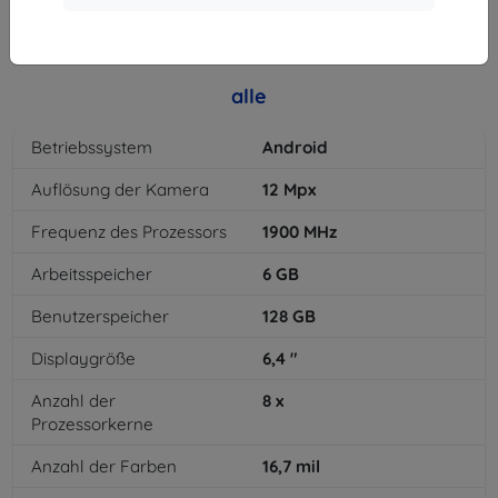
8,93 €
alle
Betriebssystem
Android
Auflösung der Kamera
12
Mpx
Frequenz des Prozessors
1900
MHz
Arbeitsspeicher
6
GB
Benutzerspeicher
128
GB
Displaygröße
6,4
"
Anzahl der
8
x
Prozessorkerne
Anzahl der Farben
16,7
mil