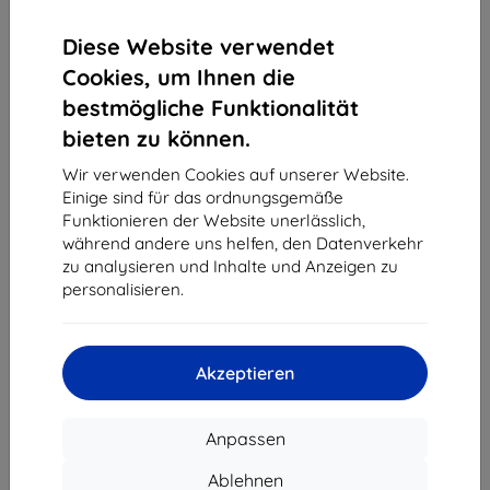
Diese Website verwendet
Cookies, um Ihnen die
bestmögliche Funktionalität
bieten zu können.
Wir verwenden Cookies auf unserer Website.
Organizer do paskÃ³w Spigen Apple Watch Band Organizer
S341 czarny (AMP09445)
Einige sind für das ordnungsgemäße
39,90 €
Funktionieren der Website unerlässlich,
26,93 €
während andere uns helfen, den Datenverkehr
zu analysieren und Inhalte und Anzeigen zu
personalisieren.
Akzeptieren
Anpassen
HOFI GLASS PRO+ gehärtetes Schutzglas für XIAOMI REDMI
13C / POCO C65 schwarz
Ablehnen
11,90 €