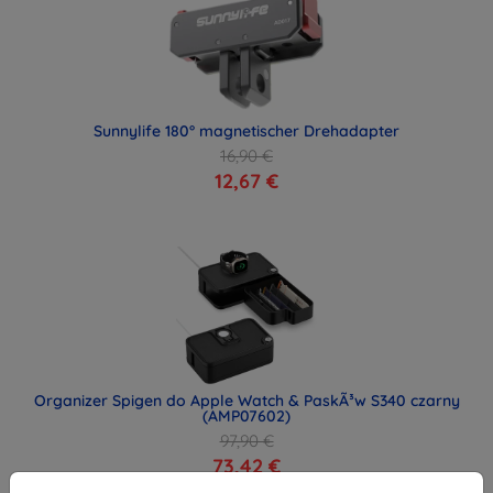
Sunnylife 180° magnetischer Drehadapter
16,90 €
12,67 €
Organizer Spigen do Apple Watch & PaskÃ³w S340 czarny
(AMP07602)
97,90 €
73,42 €