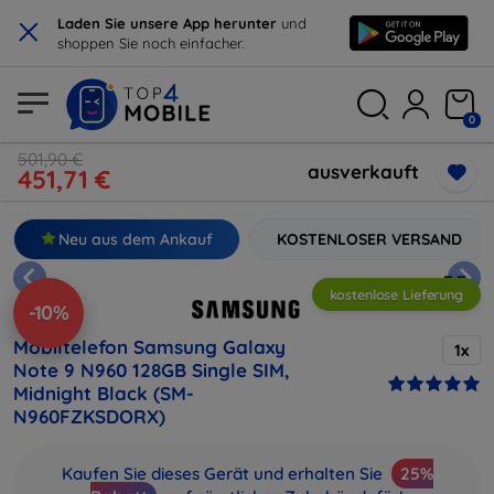
×
Laden Sie unsere App herunter
und
shoppen Sie noch einfacher.
0
501,90 €
ausverkauft
451,71 €
Neu aus dem Ankauf
KOSTENLOSER VERSAND
kostenlose Lieferung
-10%
Mobiltelefon Samsung Galaxy
1x
Note 9 N960 128GB Single SIM,
Midnight Black (SM-
N960FZKSDORX)
Kaufen Sie dieses Gerät und erhalten Sie
25%