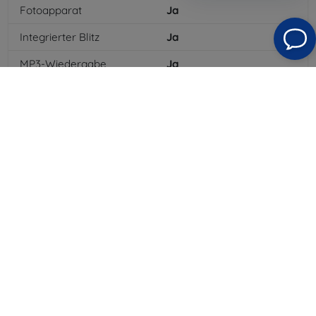
Fotoapparat
Ja
Integrierter Blitz
Ja
MP3-Wiedergabe
Ja
3,5-mm-Klinkenanschluss
Ja
NFC
Ja
4G/LTE
Ja
MMS
Ja
Batterietyp
Li-ion
Batteriekapazität
5000
mAh
Bluetooth
Ja
WLAN
Ja
GPS-Modul
Ja