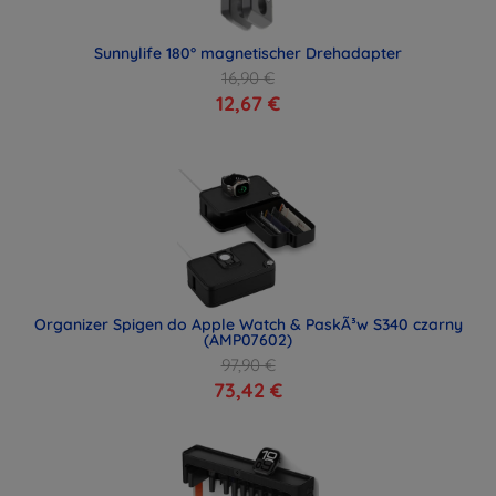
Sunnylife 180° magnetischer Drehadapter
16,90 €
12,67 €
Organizer Spigen do Apple Watch & PaskÃ³w S340 czarny
(AMP07602)
97,90 €
73,42 €