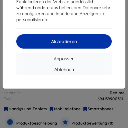
Funktionieren der Website unerlässlich,
143,01 €
während andere uns helfen, den Datenverkehr
zu analysieren und Inhalte und Anzeigen zu
ohne MWSt
120,18 €
personalisieren.
In den
Rabatt mit Gutschein
-10%
EXTRA10
Warenkorb
Akzeptieren
ausverkauft
Anpassen
ausverkauft
Ablehnen
Hersteller
Realme
EAN
6941399003811
Handys und Tablets
Mobiltelefone
Smartphones
Produktbeschreibung
Produktbewertung (0)