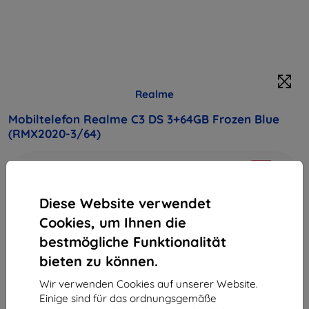
Realme
Mobiltelefon Realme C3 DS 3+64GB Frozen Blue
(RMX2020-3/64)
Kaufen Sie dieses Gerät und erhalten Sie
25%
Rabatt
auf sämtliches Zubehör dafür!
Diese Website verwendet
Galaxy A5 (2017) ponúka jedinečný vzhľad vďaka 3D
Cookies, um Ihnen die
zadnému sklu v kombinácii s 5.2" Super AMOLED displejom.
bestmögliche Funktionalität
Čisté línie a precízne výrobné spracovanie zaujmú na prvý
bieten zu können.
pohľad
Produktbeschreibung
Wir verwenden Cookies auf unserer Website.
Einige sind für das ordnungsgemäße
158,90 €