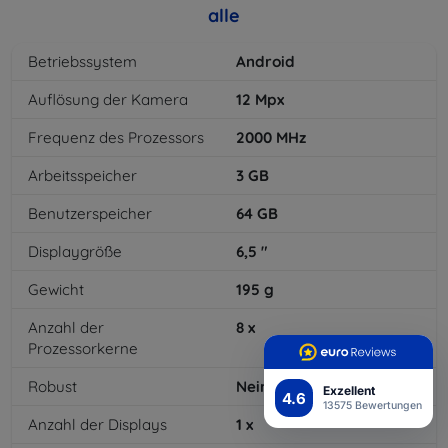
alle
Betriebssystem
Android
Auflösung der Kamera
12
Mpx
Frequenz des Prozessors
2000
MHz
Arbeitsspeicher
3
GB
Benutzerspeicher
64
GB
Displaygröße
6,5
"
Gewicht
195
g
Anzahl der
8
x
Prozessorkerne
Robust
Nein
Exzellent
4.6
13575 Bewertungen
Anzahl der Displays
1
x