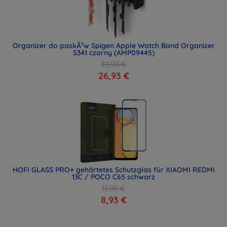
Organizer do paskÃ³w Spigen Apple Watch Band Organizer
S341 czarny (AMP09445)
39,90 €
26,93 €
HOFI GLASS PRO+ gehärtetes Schutzglas für XIAOMI REDMI
13C / POCO C65 schwarz
11,90 €
8,93 €