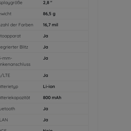
splaygröße
2,8
"
wicht
86,5
g
zahl der Farben
16,7
mil
toapparat
Ja
tegrierter Blitz
Ja
,5-mm-
Ja
inkenanschluss
G/LTE
Ja
tterietyp
Li-ion
tteriekapazität
800
mAh
uetooth
Ja
LAN
Ja
DGE
Nein