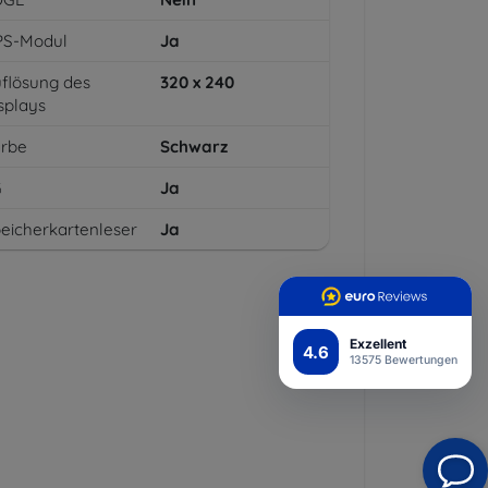
PS-Modul
Ja
flösung des
320 x 240
splays
arbe
Schwarz
G
Ja
eicherkartenleser
Ja
Exzellent
4.6
13575 Bewertungen