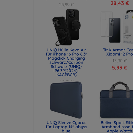
28,43 €
25,89 €
19,42 €
UNIQ Hülle Keva Air
3MK Armor Ca
für iPhone 16 Pro 6,3"
Xiaomi 12 Pro
Magclick Charging
13,90 €
schwarz/Carbon
Schwarz (UNIQ-
5,93 €
IP6.3P(2024)-
KAGPBCB)
67,90 €
50,93 €
UNIQ Sleeve Cyprus
Beline Sport Sili
für Laptop 14" abyss
Armband rosa 
blue,
Apple Watch