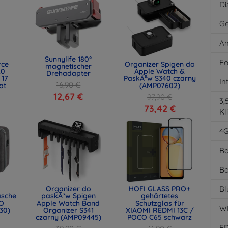
Di
Ge
An
Sunnylife 180°
Fo
rce
Organizer Spigen do
magnetischer
.0
Apple Watch &
Drehadapter
 17
PaskÃ³w S340 czarny
In
16,90 €
ot
(AMP07602)
)
12,67 €
97,90 €
3
73,42 €
Kl
4
Ba
Ba
Organizer do
HOFI GLASS PRO+
Bl
asche
paskÃ³w Spigen
gehärtetes
O
Apple Watch Band
Schutzglas für
W
30)
Organizer S341
XIAOMI REDMI 13C /
czarny (AMP09445)
POCO C65 schwarz
E