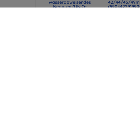
wasserabweisendes
42/44/45/49
Neopren (UNIQ-
(590442291990
CYPRUS (14) -
48,90 €
ABSBLUE)
36,68 €
29,90 €
22,43 €
UNIQ Laptop-Hülle
Spigen universe
Cyprus 16" marl gray,
Reisepasshülle 
wasserabweisendes
MagSafe-Walle
Neopren (UNIQ-
schwarz (AFA113
CYPRUS (16) -
43,90 €
MALGRY)
32,93 €
34,90 €
26,18 €
alle