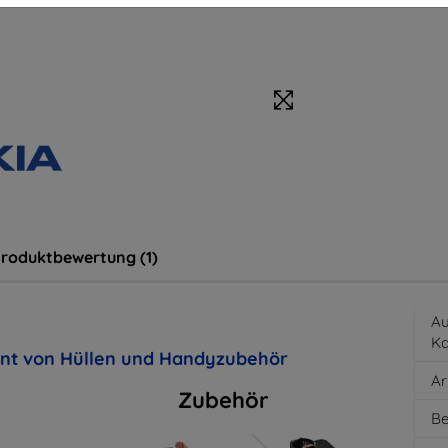
roduktbewertung (1)
Au
K
ent von Hüllen und Handyzubehör
Ar
Zubehör
Be