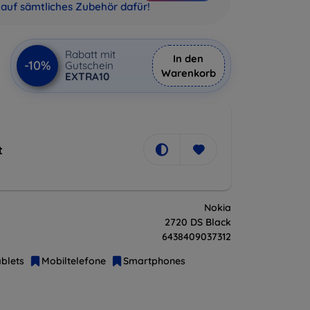
auf sämtliches Zubehör dafür!
Rabatt mit
In den
-10%
Gutschein
Warenkorb
EXTRA10
t
Nokia
2720 DS Black
6438409037312
blets
Mobiltelefone
Smartphones