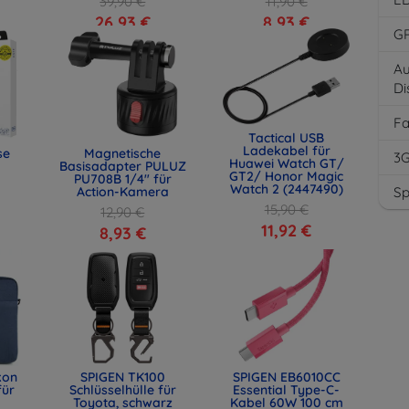
39,90 €
11,90 €
26,93 €
8,93 €
G
Au
Di
F
Tactical USB
Ladekabel für
se
Magnetische
3
Huawei Watch GT/
Basisadapter PULUZ
GT2/ Honor Magic
PU708B 1/4" für
Watch 2 (2447490)
Action-Kamera
Sp
15,90 €
12,90 €
11,92 €
8,93 €
kon
SPIGEN TK100
SPIGEN EB6010CC
für
Schlüsselhülle für
Essential Type-C-
Toyota, schwarz
Kabel 60W 100 cm