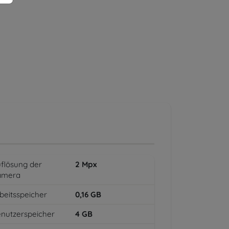
flösung der
2
Mpx
amera
beitsspeicher
0,16
GB
nutzerspeicher
4
GB