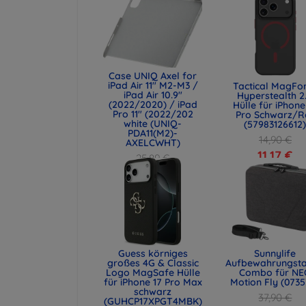
Case UNIQ Axel for
iPad Air 11" M2-M3 /
Tactical MagFo
iPad Air 10.9"
Hyperstealth 2
(2022/2020) / iPad
Hülle für iPhone
Pro 11" (2022/202
Pro Schwarz/R
white (UNIQ-
(57983126612
PDA11(M2)-
14,90 €
AXELCWHT)
11,17 €
25,89 €
19,42 €
Guess körniges
Sunnylife
großes 4G & Classic
Aufbewahrungst
Logo MagSafe Hülle
Combo für NE
für iPhone 17 Pro Max
Motion Fly (0735
schwarz
37,90 €
(GUHCP17XPGT4MBK)