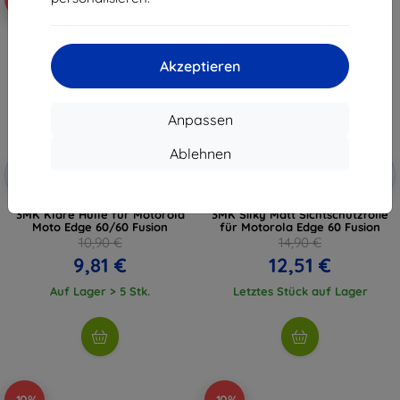
Akzeptieren
Anpassen
Ablehnen
Rabatt
Rabatt
-10%
-10%
mit
EXTRA10
mit
EXTRA10
Gutschein
Gutschein
3MK Klare Hülle für Motorola
3MK Silky Matt Sichtschutzfolie
Moto Edge 60/60 Fusion
für Motorola Edge 60 Fusion
10,90 €
14,90 €
9,81 €
12,51 €
Auf Lager > 5 Stk.
Letztes Stück auf Lager