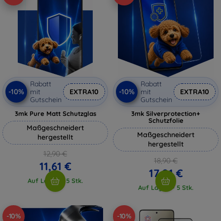
Rabatt
Rabatt
-10%
-10%
mit
EXTRA10
mit
EXTRA10
Gutschein
Gutschein
3mk Pure Matt Schutzglas
3mk Silverprotection+
Schutzfolie
Maßgeschneidert
Maßgeschneidert
hergestellt
hergestellt
12,90 €
18,90 €
11,61 €
17,01 €
Auf Lager > 5 Stk.
Auf Lager > 5 Stk.
-10%
-10%