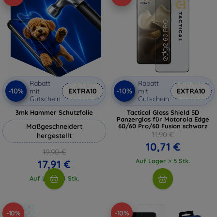
Rabatt
Rabatt
-10%
-10%
mit
EXTRA10
mit
EXTRA10
Gutschein
Gutschein
3mk Hammer Schutzfolie
Tactical Glass Shield 5D
Panzerglas für Motorola Edge
Maßgeschneidert
60/60 Pro/60 Fusion schwarz
11,90 €
hergestellt
10,71 €
19,90 €
Auf Lager > 5 Stk.
17,91 €
Auf Lager 4 Stk.
-10%
-10%