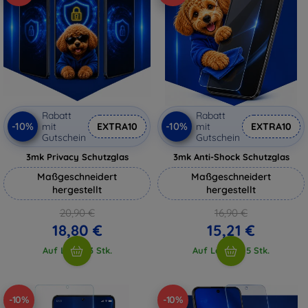
Rabatt
Rabatt
-10%
-10%
mit
EXTRA10
mit
EXTRA10
Gutschein
Gutschein
3mk Privacy Schutzglas
3mk Anti-Shock Schutzglas
Maßgeschneidert
Maßgeschneidert
hergestellt
hergestellt
20,90 €
16,90 €
18,80 €
15,21 €
Auf Lager 3 Stk.
Auf Lager > 5 Stk.
-10%
-10%