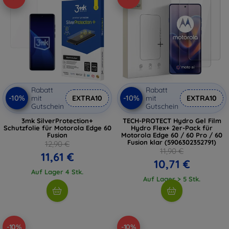
Rabatt
Rabatt
-10%
-10%
mit
EXTRA10
mit
EXTRA10
Gutschein
Gutschein
3mk SilverProtection+
TECH-PROTECT Hydro Gel Film
Schutzfolie für Motorola Edge 60
Hydro Flex+ 2er-Pack für
Fusion
Motorola Edge 60 / 60 Pro / 60
Fusion klar (5906302352791)
12,90 €
11,90 €
11,61 €
10,71 €
Auf Lager 4 Stk.
Auf Lager > 5 Stk.
-10%
-10%