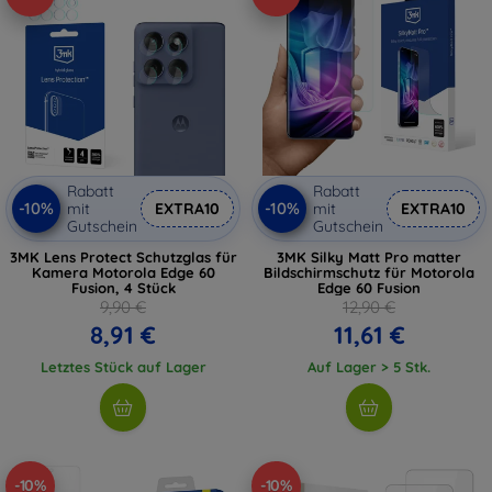
Rabatt
Rabatt
-10%
-10%
mit
EXTRA10
mit
EXTRA10
Gutschein
Gutschein
3MK Lens Protect Schutzglas für
3MK Silky Matt Pro matter
Kamera Motorola Edge 60
Bildschirmschutz für Motorola
Fusion, 4 Stück
Edge 60 Fusion
9,90 €
12,90 €
8,91 €
11,61 €
Letztes Stück auf Lager
Auf Lager > 5 Stk.
-10%
-10%