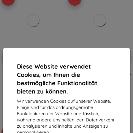
Rabatt
Rabatt
-10%
-10%
mit
EXTRA10
mit
EXTRA10
Gutschein
Gutschein
Diese Website verwendet
3mk Armor Case Smartphone-
3MK Matt Hülle für Motorola
Cookies, um Ihnen die
Hülle für Motorola Moto Edge
Moto Edge 60/60 Fusion schwarz
60/60 Fusion
10,90 €
bestmögliche Funktionalität
12,90 €
9,81 €
11,61 €
bieten zu können.
Auf Lager 1 Stk.
Auf Lager > 5 Stk.
Wir verwenden Cookies auf unserer Website.
Einige sind für das ordnungsgemäße
Funktionieren der Website unerlässlich,
während andere uns helfen, den Datenverkehr
zu analysieren und Inhalte und Anzeigen zu
personalisieren.
-10%
-16%