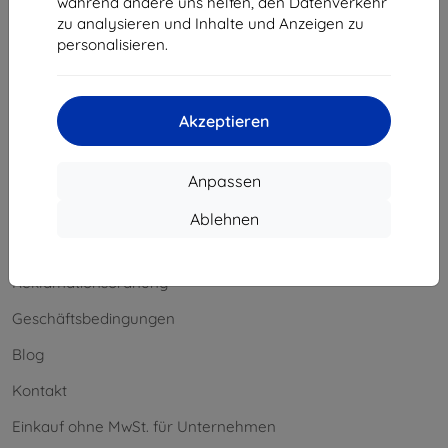
während andere uns helfen, den Datenverkehr
Widerrufsbelehrung
zu analysieren und Inhalte und Anzeigen zu
personalisieren.
Reklamation
Kontakt
Akzeptieren
Information
Unsere Marken
Anpassen
Ihre Cookies
Ablehnen
Datenschutz
Reklamationsordnung
Geschäftsbedingungen
Blog
Kontakt
Einkauf ohne MwSt. für Unternehmen