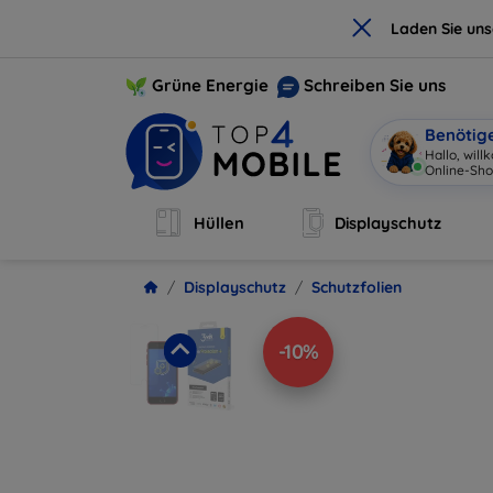
×
Laden Sie un
Grüne Energie
Schreiben Sie uns
Benötig
Hallo, wil
Online-Sho
Hüllen
Displayschutz
Displayschutz
Schutzfolien
-10%