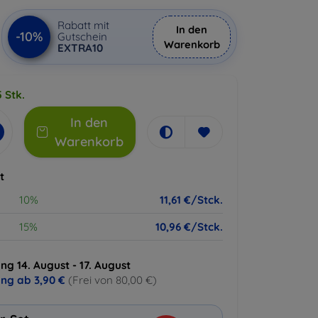
Rabatt mit
In den
-10%
Gutschein
Warenkorb
EXTRA10
 Stk.
In den
Warenkorb
t
10%
11,61 €/Stck.
15%
10,96 €/Stck.
ng 14. August - 17. August
ung ab
3,90 €
(Frei von 80,00 €)