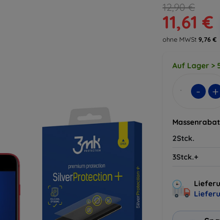
12,90 €
11,61 €
ohne MWSt
9,76 €
Auf Lager > 5
-
+
Massenrabat
2Stck.
3Stck.+
Lieferu
Liefer