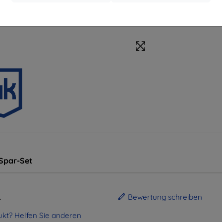
Schutzfolien
Spar-Set
.
Bewertung schreiben
kt? Helfen Sie anderen