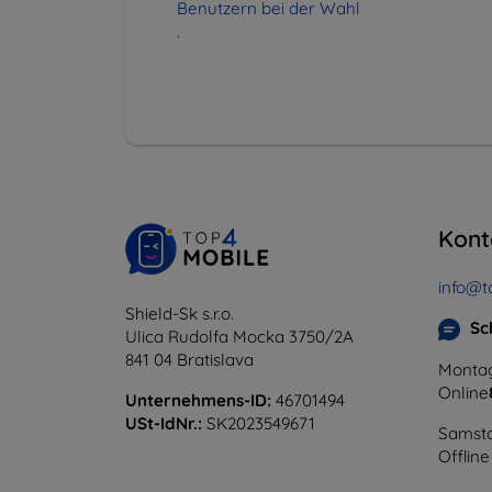
Benutzern bei der Wahl
.
Kont
info@t
Shield-Sk s.r.o.
Sc
Ulica Rudolfa Mocka 3750/2A
841 04 Bratislava
Montag
Online
Unternehmens-ID:
46701494
USt-IdNr.:
SK2023549671
Samsta
Offline