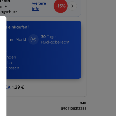
r-Set
weitere
-15%
en +
Info
layschutz
uns einkaufen?
30
Tage
hre am Markt
Rückgaberecht
643+
ellungen
lgreich
eschlossen
BACK
1,29 €
3MK
5903108312288