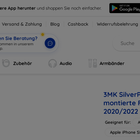
sere App herunter
und shoppen Sie noch einfacher.
Versand & Zahlung
Blog
Cashback
Widerrufsbelehrung
en Sie Beratung?
lkommen in unserem
p.
|
Zubehör
Audio
Armbänder
3MK Silver
montierte F
2020/2022
Geeignet für:
A
Apple iPhone S