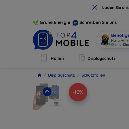
×
Laden Sie un
Grüne Energie
Schreiben Sie uns
Benötig
Hallo, wil
Online-Sho
Hüllen
Displayschutz
Displayschutz
Schutzfolien
-10%