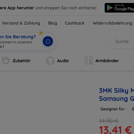
sere App herunter
und shoppen Sie noch einfacher.
Versand & Zahlung
Blog
Cashback
Widerrufsbelehrung
en Sie Beratung?
lkommen in unserem
p.
|
Zubehör
Audio
Armbänder
3MK Silky M
Samsung G
Geeignet für:
14,90 €
13,41 €