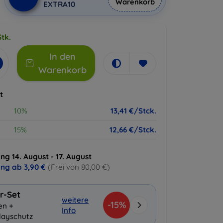
Warenkorb
EXTRA10
tk.
In den
Warenkorb
t
10%
13,41 €/Stck.
15%
12,66 €/Stck.
ng 14. August - 17. August
ung ab
3,90 €
(Frei von 80,00 €)
r-Set
weitere
-15%
en +
Info
layschutz