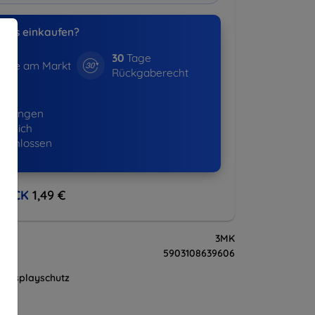
uns einkaufen?
30
Tage
hre am Markt
Rückgaberecht
01+
ellungen
lgreich
eschlossen
BACK
1,49 €
3MK
5903108639606
Displayschutz