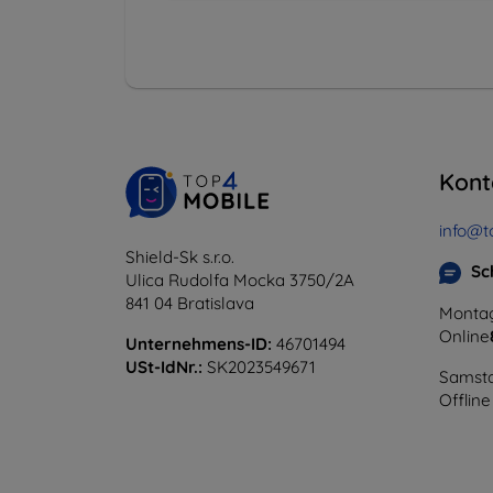
Kont
info@t
Shield-Sk s.r.o.
Sc
Ulica Rudolfa Mocka 3750/2A
841 04 Bratislava
Montag
Online
Unternehmens-ID:
46701494
USt-IdNr.:
SK2023549671
Samsta
Offline