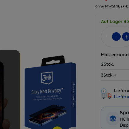
ohne MWSt
11,27 €
Auf Lager 3 S
-
+
Massenrabat
2Stck.
3Stck.+
Lieferu
Liefer
Spa
Hüll
Disp