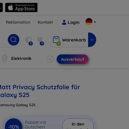
Reklamation
Kontakt
Login
Warenkorb
0
0
0
Elektronik
Ausverkauf
att Privacy Schutzfolie für
alaxy S25
Samsung Galaxy S25
Rabatt mit
In den
-10%
Gutschein