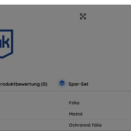
roduktbewertung (0)
Spar-Set
Fólia
Matná
Ochranná fólia