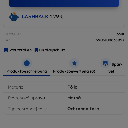
CASHBACK
1,29 €
Hersteller
3MK
EAN
5903108636957
Schutzfolien
Displayschutz
Spar-
Produktbeschreibung
Produktbewertung (0)
Set
Material
Fólia
Povrchová úprava
Matná
Typ ochrannej fólie
Ochranná fólia