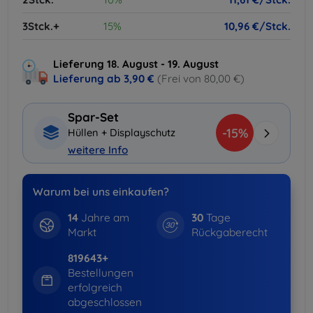
3Stck.+
15%
10,96 €/Stck.
Lieferung 18. August - 19. August
Lieferung ab
3,90 €
(Frei von 80,00 €)
Spar-Set
-15%
Hüllen + Displayschutz
weitere Info
Warum bei uns einkaufen?
14
Jahre am
30
Tage
Markt
Rückgaberecht
819643+
Bestellungen
erfolgreich
abgeschlossen