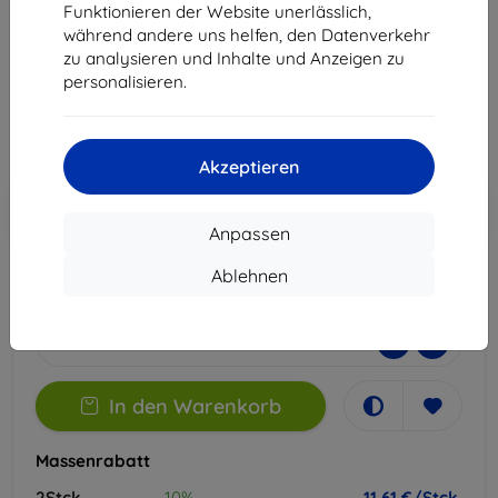
Funktionieren der Website unerlässlich,
Geeignet für:
Xiaomi Redmi Note 14
während andere uns helfen, den Datenverkehr
zu analysieren und Inhalte und Anzeigen zu
12,90 €
personalisieren.
11,61 €
ohne MWSt
9,76 €
Akzeptieren
In den
Rabatt mit Gutschein
-10%
EXTRA10
Warenkorb
Anpassen
Ablehnen
Extern Lager > 5 St
-
+
In den Warenkorb
Massenrabatt
2Stck.
10%
11,61 €/Stck.