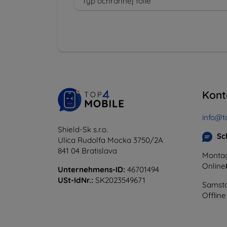
Typ ochrannej fólie
Kont
info@t
Shield-Sk s.r.o.
Sc
Ulica Rudolfa Mocka 3750/2A
841 04 Bratislava
Montag
Online
Unternehmens-ID:
46701494
USt-IdNr.:
SK2023549671
Samsta
Offline