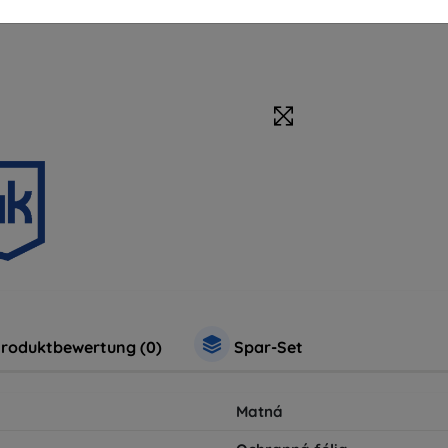
roduktbewertung (0)
Spar-Set
Matná