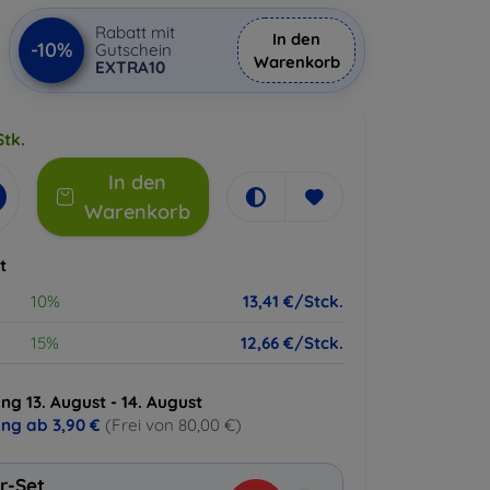
Rabatt mit
In den
-10%
Gutschein
Warenkorb
EXTRA10
Stk.
In den
Warenkorb
t
10%
13,41 €/Stck.
15%
12,66 €/Stck.
ng 13. August - 14. August
ung ab
3,90 €
(Frei von 80,00 €)
r-Set