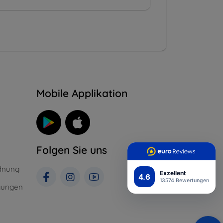
n
Mobile Applikation
Folgen Sie uns
dnung
Exzellent
4.6
13574 Bewertungen
gungen