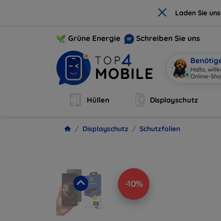
×
Laden Sie un
Grüne Energie
Schreiben Sie uns
Benötig
Hallo, wil
Online-Sho
Hüllen
Displayschutz
Displayschutz
Schutzfolien
-10%