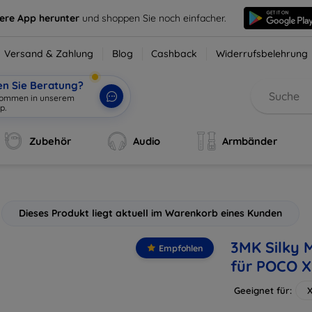
sere App herunter
und shoppen Sie noch einfacher.
Versand & Zahlung
Blog
Cashback
Widerrufsbelehrung
en Sie Beratung?
lkommen in unserem
p.
|
Zubehör
Audio
Armbänder
Dieses Produkt liegt aktuell im Warenkorb eines Kunden
3MK Silky M
Empfohlen
für POCO X
Geeignet für:
X