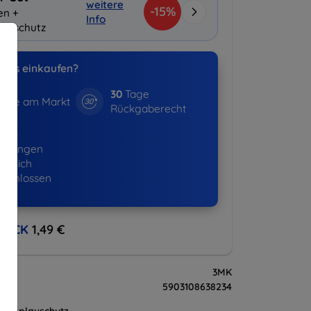
weitere
-15%
en +
Info
layschutz
uns einkaufen?
30
Tage
hre am Markt
Rückgaberecht
530+
ellungen
lgreich
eschlossen
BACK
1,49 €
3MK
5903108638234
Displayschutz