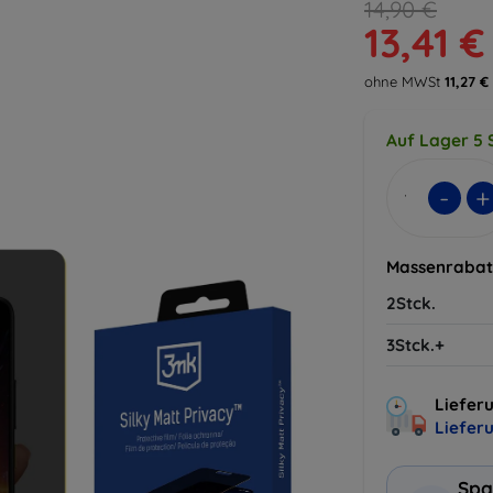
14,90 €
13,41 €
ohne MWSt
11,27 €
Auf Lager 5 
-
+
Massenrabat
2Stck.
3Stck.+
Lieferu
Liefer
Spa