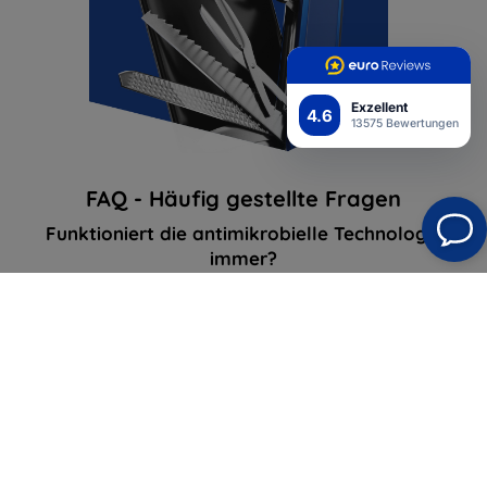
Exzellent
4.6
13575 Bewertungen
FAQ - Häufig gestellte Fragen
Funktioniert die antimikrobielle Technologie
immer?
Ja, die Technologie funktioniert und schützt Ihr
Telefon jederzeit. Denken Sie jedoch daran, dass die
Verwendung einer antimikrobiellen Folie Sie nicht
von der Notwendigkeit entbindet, Ihr Smartphone
hygienisch zu halten.
Ist die antimikrobielle Technologie sicher?
Ja, die Schutzfolien wurden getestet und sind für