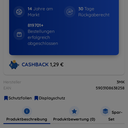
14
Jahre am
30
Tage
Markt
Rückgaberecht
819701+
Bestellungen
erfolgreich
abgeschlossen
CASHBACK
1,29 €
Hersteller
3MK
EAN
5903108638258
Schutzfolien
Displayschutz
Spar-
Produktbeschreibung
Produktbewertung (0)
Set