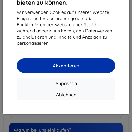
bieten zu können.
-
+
Wir verwenden Cookies auf unserer Website.
Einige sind für das ordnungsgemäße
In den Warenkorb
Funktionieren der Website unerlässlich,
während andere uns helfen, den Datenverkehr
zu analysieren und Inhalte und Anzeigen zu
Massenrabatt
personalisieren.
2Stck.
10%
11,61 €/Stck.
3Stck.+
15%
10,96 €/Stck.
Akzeptieren
Lieferung 11. August - 12. August
Lieferung ab
3,90 €
(Frei von 80,00 €)
Anpassen
Ablehnen
Spar-Set
-15%
Hüllen + Displayschutz
weitere Info
Warum bei uns einkaufen?