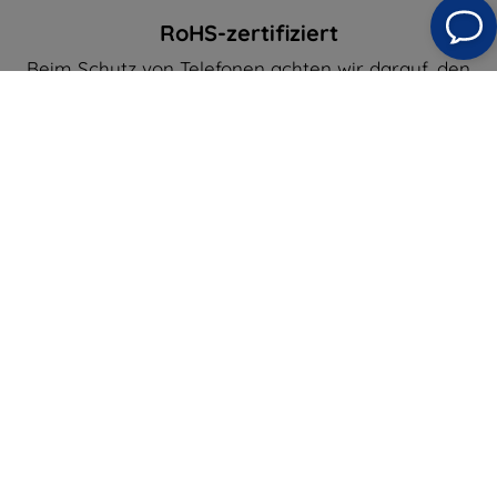
RoHS-zertifiziert
Beim Schutz von Telefonen achten wir darauf, den
Planeten zu schützen. Watch Protection™ hat die
RoHS-Zertifizierung durch ein unabhängiges Labor
bestanden - das bedeutet, dass es umweltfreundlich
ist und die strengen EU-Richtlinien zum Gehalt an
Schwermetallen und gefährlichen Stoffen
(einschließlich Blei, Quecksilber und Cadmium)
einhält.
Semi-Wet Montage
Hervorragende Haftung auf dem Display
Self-Heal™-Technologie
Der Film wird länger halten
Vergrößert den Bildschirm um 150%.
Und gleichzeitig werden Sie es nicht auf dem