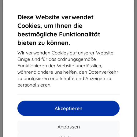
-10%
EXTRA10
Warenkorb
Diese Website verwendet
Cookies, um Ihnen die
Auf Lager 3 Stk.
bestmögliche Funktionalität
-
+
bieten zu können.
Wir verwenden Cookies auf unserer Website.
In den Warenkorb
Einige sind für das ordnungsgemäße
Funktionieren der Website unerlässlich,
Massenrabatt
während andere uns helfen, den Datenverkehr
zu analysieren und Inhalte und Anzeigen zu
2Stck.
10%
10,71 €/Stck.
personalisieren.
3Stck.+
15%
10,12 €/Stck.
Akzeptieren
Lieferung 14. August - 17. August
Lieferung ab
3,90 €
(Frei von 80,00 €)
Anpassen
Spar-Set