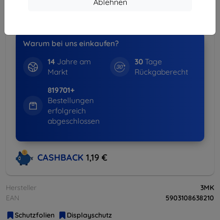
Ablehnen
-15%
Hüllen + Displayschutz
weitere Info
Warum bei uns einkaufen?
14
Jahre am
30
Tage
Markt
Rückgaberecht
819701+
Bestellungen
erfolgreich
abgeschlossen
CASHBACK
1,19 €
Hersteller
3MK
EAN
5903108638210
Schutzfolien
Displayschutz