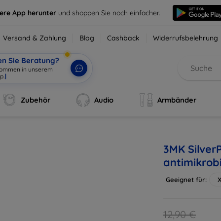
sere App herunter
und shoppen Sie noch einfacher.
Versand & Zahlung
Blog
Cashback
Widerrufsbelehrung
en Sie Beratung?
Zubehör
Audio
Armbänder
3MK Silver
antimikrob
Geeignet für:
X
12,90 €