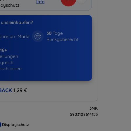
Info
layschutz
uns einkaufen?
30
Tage
hre am Markt
Rückgaberecht
16+
ellungen
lgreich
eschlossen
BACK
1,29 €
3MK
5903108614153
Displayschutz