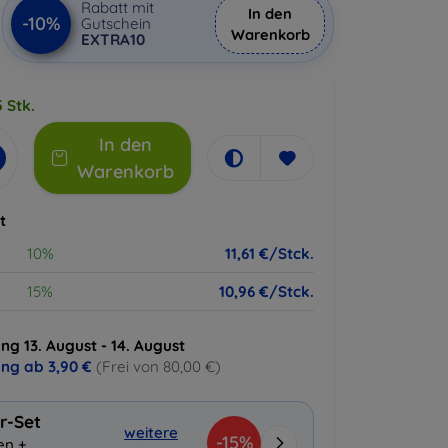
Rabatt mit
In den
-10%
Gutschein
Warenkorb
EXTRA10
 Stk.
In den
Warenkorb
t
10%
11,61 €/Stck.
15%
10,96 €/Stck.
ng 13. August - 14. August
ung ab
3,90 €
(Frei von 80,00 €)
r-Set
weitere
-15%
en +