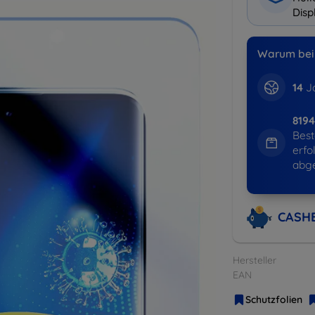
Disp
Warum bei 
14
Ja
8194
Best
erfo
abg
CASH
Hersteller
EAN
Schutzfolien