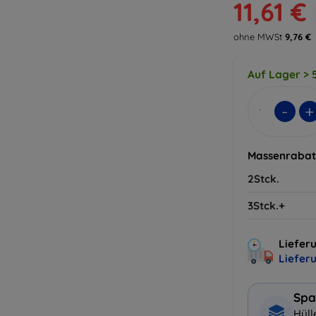
11,61 €
ohne MWSt
9,76 €
Auf Lager > 5
-
+
Massenrabat
2Stck.
3Stck.+
Lieferu
Liefer
Spa
Hüll