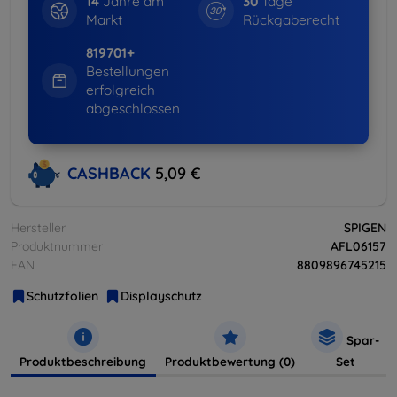
14
Jahre am
30
Tage
Markt
Rückgaberecht
819701+
Bestellungen
erfolgreich
abgeschlossen
CASHBACK
5,09 €
Hersteller
SPIGEN
Produktnummer
AFL06157
EAN
8809896745215
Schutzfolien
Displayschutz
Spar-
Produktbeschreibung
Produktbewertung (0)
Set