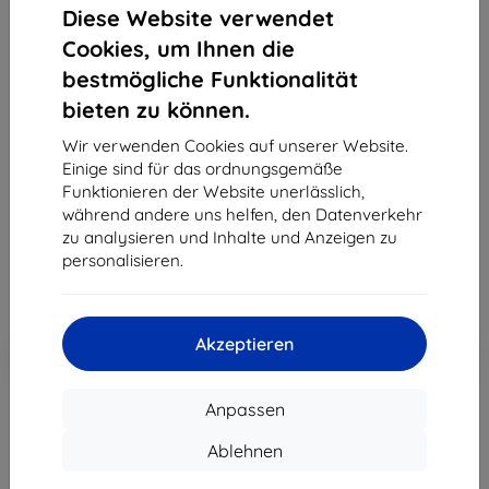
Diese Website verwendet
Cookies, um Ihnen die
bestmögliche Funktionalität
Spigen SafeView 1 Stück - MacBook Pro 16" M4
bieten zu können.
2024/M3 2023/M2 2023/M1 2021 (AFL06157)
Wir verwenden Cookies auf unserer Website.
Geeignet für:
Apple MacBook Pro 16
Einige sind für das ordnungsgemäße
Produktbeschreibung
Funktionieren der Website unerlässlich,
während andere uns helfen, den Datenverkehr
50,90 €
zu analysieren und Inhalte und Anzeigen zu
45,80 €
personalisieren.
ohne MWSt
38,49 €
Akzeptieren
In den
Rabatt mit Gutschein
-10%
EXTRA10
Warenkorb
Anpassen
Auf Lager > 5 Stk.
Ablehnen
-
+