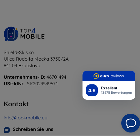
Shield-Sk s.r.o.
Ulica Rudolfa Mocka 3750/2A
841 04 Bratislava
Unternehmens-ID:
46701494
USt-IdNr.:
SK2023549671
Exzellent
4.6
13575 Bewertungen
Kontakt
info@top4mobile.eu
Schreiben Sie uns