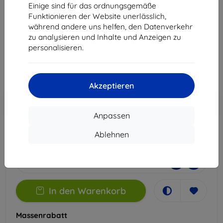
Folie zum Nassauftragen
Einige sind für das ordnungsgemäße
Funktionieren der Website unerlässlich,
Geeignet für:
Realme 12+
während andere uns helfen, den Datenverkehr
zu analysieren und Inhalte und Anzeigen zu
12,90 €
personalisieren.
11,61 €
ohne MWSt
9,76 €
Akzeptieren
In den
Rabatt mit Gutschein
-10%
EXTRA10
Warenkorb
Anpassen
Ablehnen
Auf Lager 4 Stk.
-
+
In den Warenkorb
Massenrabatt