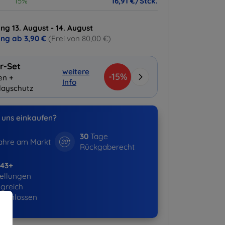
15%
16,91 €/Stck.
ng 13. August - 14. August
ung ab
3,90 €
(Frei von 80,00 €)
r-Set
weitere
-15%
en +
Info
layschutz
uns einkaufen?
30
Tage
hre am Markt
Rückgaberecht
643+
ellungen
lgreich
eschlossen