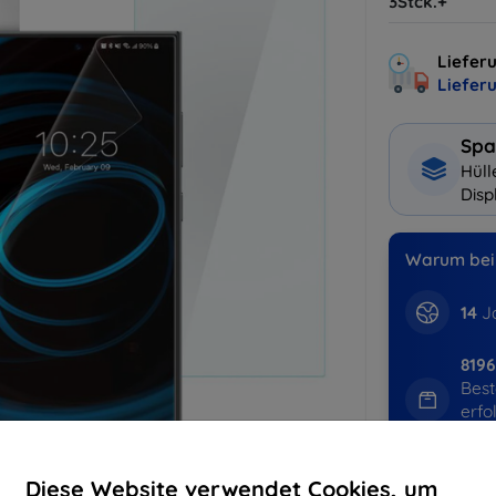
3Stck.+
Lieferu
Liefer
Spa
Hüll
Disp
Warum bei 
14
Ja
819
Best
erfo
abg
Diese Website verwendet Cookies, um