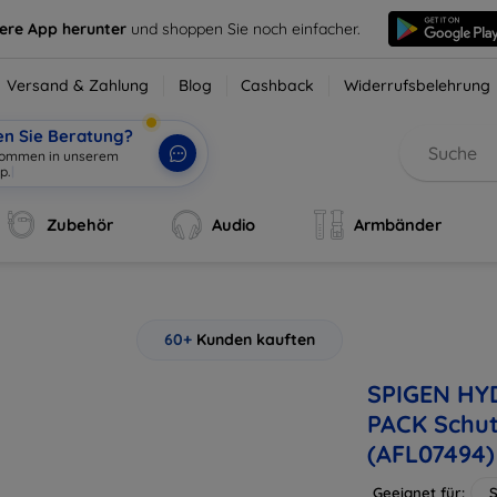
sere App herunter
und shoppen Sie noch einfacher.
Versand & Zahlung
Blog
Cashback
Widerrufsbelehrung
en Sie Beratung?
lkommen in unserem
p.
|
Zubehör
Audio
Armbänder
60+
Kunden kauften
SPIGEN HY
PACK Schutz
(AFL07494)
Geeignet für:
S