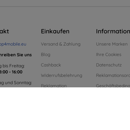
akt
Einkaufen
Informatio
op4mobile.eu
Versand & Zahlung
Unsere Marken
Blog
Ihre Cookies
hreiben Sie uns
Cashback
Datenschutz
 bis Freitag:
8:00 - 16:00
Widerrufsbelehrung
Reklamationsor
g und Sonntag:
Reklamation
Geschäftsbedin
Kontakt
Blog
Kontakt
Einkauf ohne Mw
Unternehmen