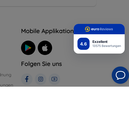
n
Mobile Applikation
Exzellent
4.6
13575 Bewertungen
Folgen Sie uns
dnung
gungen
St. für