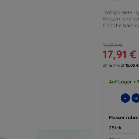
Transparente Hyd
Kratzern und bee
Einfache Nassmo
19,90 €
17,91 €
ohne MWSt
15,05 €
Auf Lager > 5
-
+
Massenrabat
2Stck.