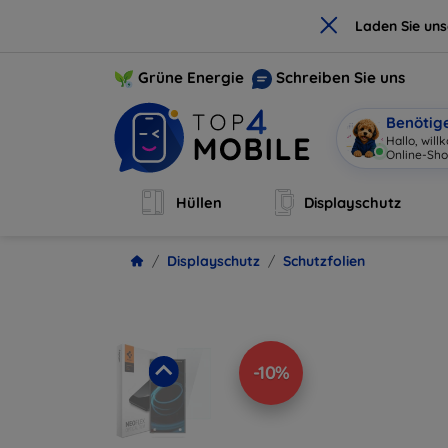
×
Laden Sie un
Grüne Energie
Schreiben Sie uns
Benötig
Hallo, wil
Online-Sho
Hüllen
Displayschutz
Displayschutz
Schutzfolien
-10%