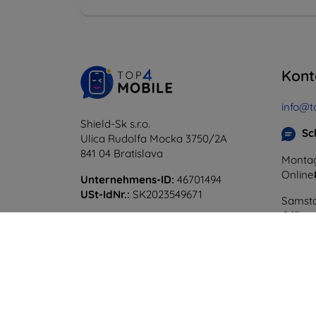
Kont
info@t
Shield-Sk s.r.o.
Sc
Ulica Rudolfa Mocka 3750/2A
841 04 Bratislava
Montag
Online
Unternehmens-ID:
46701494
USt-IdNr.:
SK2023549671
Samsta
Offline