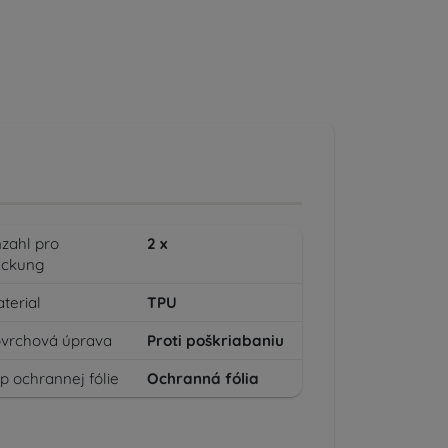
zahl pro
2
x
ackung
terial
TPU
vrchová úprava
Proti poškriabaniu
p ochrannej fólie
Ochranná fólia