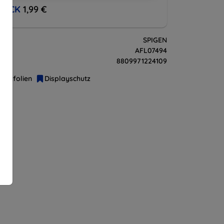
BACK
1,99 €
SPIGEN
AFL07494
8809971224109
hutzfolien
Displayschutz