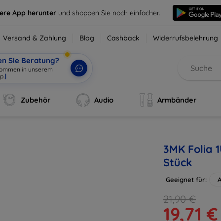
sere App herunter
und shoppen Sie noch einfacher.
Versand & Zahlung
Blog
Cashback
Widerrufsbelehrung
en Sie Beratung?
lkommen in unserem
Zubehör
Audio
Armbänder
3MK Folia 1
Stück
Geeignet für:
A
21,90 €
19,71 €