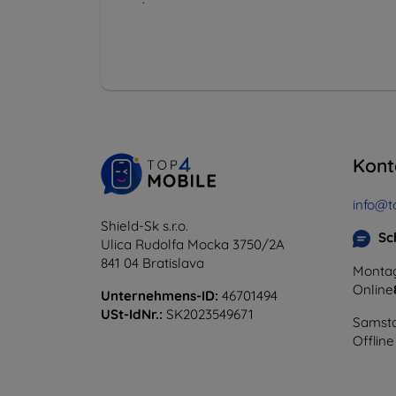
Kont
info@t
Shield-Sk s.r.o.
Sc
Ulica Rudolfa Mocka 3750/2A
841 04 Bratislava
Montag
Online
Unternehmens-ID:
46701494
USt-IdNr.:
SK2023549671
Samsta
Offline