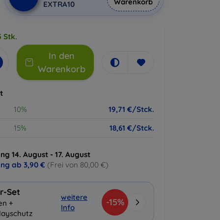
Warenkorb
EXTRA10
 Stk.
In den
Warenkorb
t
10%
19,71 €/Stck.
15%
18,61 €/Stck.
ng 14. August - 17. August
ung ab
3,90 €
(Frei von 80,00 €)
r-Set
weitere
-15%
en +
Info
layschutz