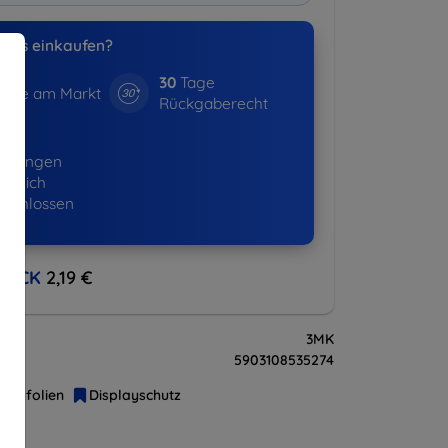
uns einkaufen?
30
Tage
hre am Markt
Rückgaberecht
01+
ellungen
lgreich
eschlossen
BACK
2,19 €
3MK
5903108535274
hutzfolien
Displayschutz