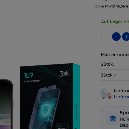
ohne MWSt
16,56 €
Auf Lager > 5
-
+
Massenrabat
2Stck.
3Stck.+
Lieferu
Liefer
Spa
Hüll
Disp