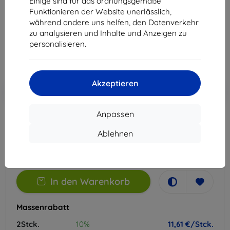
Einige sind für das ordnungsgemäße
Geeignet für:
Xiaomi 13 Pro
Funktionieren der Website unerlässlich,
während andere uns helfen, den Datenverkehr
12,90 €
zu analysieren und Inhalte und Anzeigen zu
11,61 €
personalisieren.
ohne MWSt
9,76 €
Akzeptieren
In den
Rabatt mit Gutschein
-10%
EXTRA10
Warenkorb
Anpassen
Extern Lager > 5 St
Ablehnen
-
+
In den Warenkorb
Massenrabatt
2Stck.
10%
11,61 €/Stck.