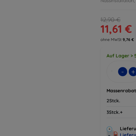
Nassinstallation
12,90 €
11,61 €
ohne MWSt
9,76 €
Auf Lager > 5
-
+
Massenrabat
2Stck.
3Stck.+
Lieferu
Liefer