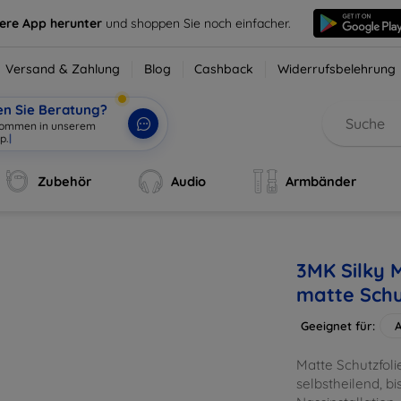
sere App herunter
und shoppen Sie noch einfacher.
Versand & Zahlung
Blog
Cashback
Widerrufsbelehrung
en Sie Beratung?
Zubehör
Audio
Armbänder
3MK Silky M
matte Schu
Geeignet für:
A
Matte Schutzfolie
selbstheilend, b