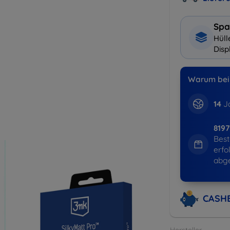
Spa
Hüll
Disp
Warum bei 
14
Ja
819
Best
erfo
abg
CASH
Hersteller