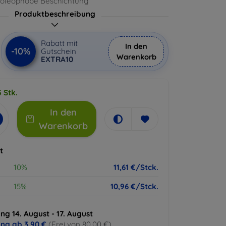
, oleophobe Beschichtung
Produktbeschreibung
Rabatt mit
In den
-10%
Gutschein
Warenkorb
EXTRA10
 Stk.
In den
Warenkorb
t
10%
11,61 €/Stck.
15%
10,96 €/Stck.
ng 14. August - 17. August
ung ab
3,90 €
(Frei von 80,00 €)