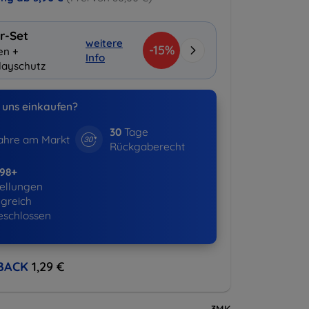
r-Set
weitere
-15%
en +
Info
layschutz
uns einkaufen?
30
Tage
hre am Markt
Rückgaberecht
798+
ellungen
lgreich
eschlossen
BACK
1,29 €
3MK