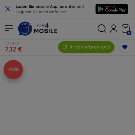
×
Laden Sie unsere App herunter
und
shoppen Sie noch einfacher.
0
12,90 €
In den Warenkorb
7,12 €
-45%