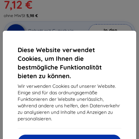
7,12 €
ohne MWSt
5,98 €
In den
Rabatt mit Gutschein
-10%
EXTRA10
Warenkorb
Diese Website verwendet
Cookies, um Ihnen die
Letztes Stück auf Lager
bestmögliche Funktionalität
-
+
bieten zu können.
Wir verwenden Cookies auf unserer Website.
In den Warenkorb
Einige sind für das ordnungsgemäße
Funktionieren der Website unerlässlich,
Massenrabatt
während andere uns helfen, den Datenverkehr
zu analysieren und Inhalte und Anzeigen zu
2Stck.
10%
7,12 €/Stck.
personalisieren.
3Stck.+
15%
6,71 €/Stck.