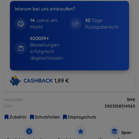
Warum bei uns einkaufen?
14
Jahre am
30
Tage
Markt
Rückgaberecht
820039+
Bestellungen
erfolgreich
abgeschlossen
CASHBACK
1,89 €
Hersteller
3MK
EAN
5903108514965
Zubehör
Schutzfolien
Displayschutz
Spar-