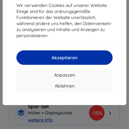
Wir verwenden Cookies auf unserer Website.
Letztes Stück auf Lager
Einige sind für das ordnungsgemäße
-
+
Funktionieren der Website unerlässlich,
während andere uns helfen, den Datenverkehr
zu analysieren und Inhalte und Anzeigen zu
In den Warenkorb
personalisieren.
Massenrabatt
Akzeptieren
2Stck.
10%
17,01 €/Stck.
3Stck.+
15%
16,07 €/Stck.
Anpassen
Lieferung morgen - 12. August
Ablehnen
Lieferung ab
3,90 €
(Frei von 80,00 €)
Spar-Set
-15%
Hüllen + Displayschutz
weitere Info