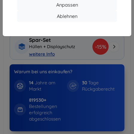
3Stck.+
15%
10,12 €/Stck.
Anpassen
Ablehnen
Lieferung 11. August - 12. August
Lieferung ab
3,90 €
(Frei von 80,00 €)
Spar-Set
-15%
Hüllen + Displayschutz
weitere Info
Warum bei uns einkaufen?
14
Jahre am
30
Tage
Markt
Rückgaberecht
819530+
Bestellungen
erfolgreich
abgeschlossen