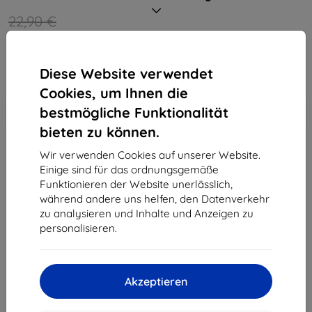
22,90 €
10,71 €
ohne MWSt
9,00 €
Diese Website verwendet
Cookies, um Ihnen die
In den
Rabatt mit Gutschein
-10%
bestmögliche Funktionalität
EXTRA10
Warenkorb
bieten zu können.
Wir verwenden Cookies auf unserer Website.
Letztes Stück auf Lager
Einige sind für das ordnungsgemäße
Funktionieren der Website unerlässlich,
-
+
während andere uns helfen, den Datenverkehr
zu analysieren und Inhalte und Anzeigen zu
personalisieren.
In den Warenkorb
Massenrabatt
Akzeptieren
2Stck.
10%
10,71 €/Stck.