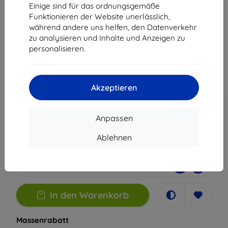
Schutzfolie (5903108497312)
Einige sind für das ordnungsgemäße
Funktionieren der Website unerlässlich,
Geeignet für:
Infinix Zero Ultra
während andere uns helfen, den Datenverkehr
zu analysieren und Inhalte und Anzeigen zu
11,90 €
personalisieren.
10,71 €
ohne MWSt
9,00 €
Akzeptieren
In den
Rabatt mit Gutschein
-10%
EXTRA10
Warenkorb
Anpassen
Ablehnen
Extern Lager > 5 St
-
+
In den Warenkorb
Massenrabatt