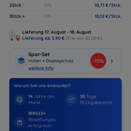
2Stck.
10%
10,71 €/Stck.
3Stck.+
15%
10,12 €/Stck.
Lieferung 17. August - 18. August
Lieferung ab
3,90 €
(Frei von 80,00 €)
Spar-Set
-15%
Hüllen + Displayschutz
weitere Info
Warum bei uns einkaufen?
14
Jahre am
30
Tage
Markt
Rückgaberecht
819522+
Bestellungen
erfolgreich