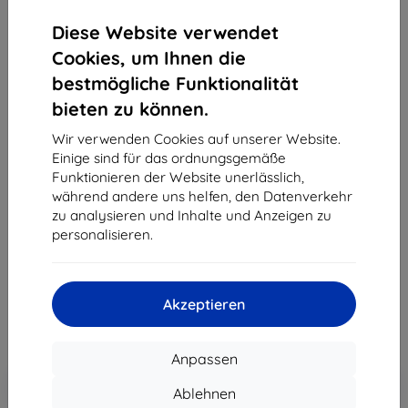
Diese Website verwendet
Cookies, um Ihnen die
bestmögliche Funktionalität
bieten zu können.
3MK All-In-One Pure Matt Phone Schutzfolie für
Trocken-/Nassanwendung, 5 St. (5903108471961)
Wir verwenden Cookies auf unserer Website.
Einige sind für das ordnungsgemäße
Geeignet für:
Uni
Funktionieren der Website unerlässlich,
während andere uns helfen, den Datenverkehr
3MK All-In-One Pure Matt Phone Folie, 5 Stück, für trockene
zu analysieren und Inhalte und Anzeigen zu
oder feuchte Anwendung und komfortablen Displayschutz.
personalisieren.
Produktbeschreibung
9,90 €
8,91 €
Akzeptieren
ohne MWSt
7,49 €
Anpassen
In den
Rabatt mit Gutschein
-10%
EXTRA10
Ablehnen
Warenkorb