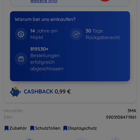
weitere Info
Warum bei uns einkaufen?
14
Jahre am
30
Tage
Markt
Rückgaberecht
819530+
Bestellungen
erfolgreich
abgeschlossen
CASHBACK
0,99 €
Hersteller
3MK
EAN
5903108471961
Zubehör
Schutzfolien
Displayschutz