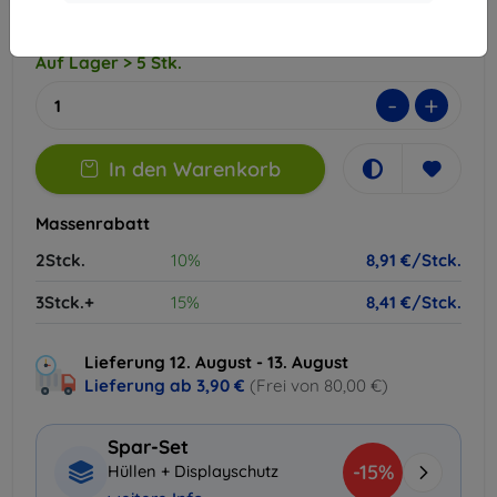
Auf Lager > 5 Stk.
-
+
In den Warenkorb
Massenrabatt
2Stck.
10%
8,91 €/Stck.
3Stck.+
15%
8,41 €/Stck.
Lieferung 12. August - 13. August
Lieferung ab
3,90 €
(Frei von 80,00 €)
Spar-Set
-15%
Hüllen + Displayschutz