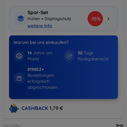
Spar-Set
-15%
Hüllen + Displayschutz
weitere Info
Warum bei uns einkaufen?
14
Jahre am
30
Tage
Markt
Rückgaberecht
819852+
Bestellungen
erfolgreich
abgeschlossen
CASHBACK
1,79 €
Hersteller
3MK