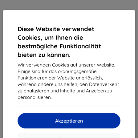
Diese Website verwendet
Cookies, um Ihnen die
bestmögliche Funktionalität
3MK All-In-One Hammer Phone Folie für
bieten zu können.
Trocken-/Nassanwendung, 5 Stück
(5903108471947)
Wir verwenden Cookies auf unserer Website.
Einige sind für das ordnungsgemäße
Geeignet für:
Uni
Funktionieren der Website unerlässlich,
während andere uns helfen, den Datenverkehr
3MK All-In-One Hammer Phone Schutzfolie für Trocken-
zu analysieren und Inhalte und Anzeigen zu
oder Nassanwendung, 5 Stück. Praktischer Displayschutz für
personalisieren.
den Alltag.
Produktbeschreibung
17,90 €
Akzeptieren
16,11 €