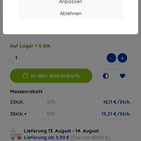
Anpassen
ohne MWSt
13,54 €
Ablehnen
In den
Rabatt mit Gutschein
-10%
EXTRA10
Warenkorb
Auf Lager > 5 Stk.
-
+
In den Warenkorb
Massenrabatt
2Stck.
10%
16,11 €/Stck.
3Stck.+
15%
15,21 €/Stck.
Lieferung 13. August - 14. August
Lieferung ab
3,90 €
(Frei von 80,00 €)