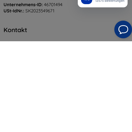
13575 Bewertungen
Unternehmens-ID:
46701494
USt-IdNr.:
SK2023549671
Kontakt
info@top4mobile.eu
Schreiben Sie uns
Montag bis Freitag:
Online
8:00 - 16:00
Samstag und Sonntag:
Offline
Einkaufen
Versand & Zahlung
Blog