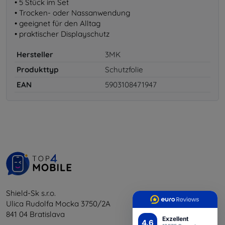
• 5 Stück im Set
• Trocken- oder Nassanwendung
• geeignet für den Alltag
• praktischer Displayschutz
Hersteller
3MK
Produkttyp
Schutzfolie
EAN
5903108471947
Shield-Sk s.r.o.
Ulica Rudolfa Mocka 3750/2A
841 04 Bratislava
Exzellent
4.6