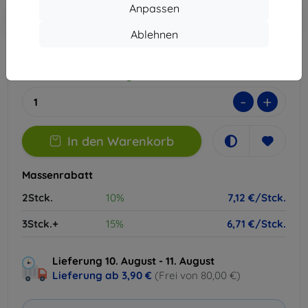
Anpassen
In den
Rabatt mit Gutschein
-10%
EXTRA10
Warenkorb
Ablehnen
Letztes Stück auf Lager
-
+
In den Warenkorb
Massenrabatt
2Stck.
10%
7,12 €/Stck.
3Stck.+
15%
6,71 €/Stck.
Lieferung 10. August - 11. August
Lieferung ab
3,90 €
(Frei von 80,00 €)