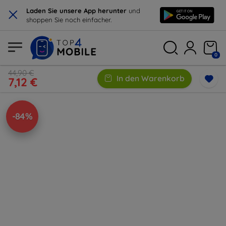
×
Laden Sie unsere App herunter
und
shoppen Sie noch einfacher.
0
44,90 €
In den Warenkorb
7,12 €
-84%