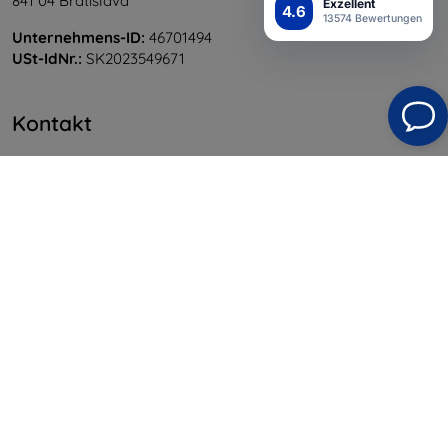
841 04 Bratislava
Exzellent
4.6
13574 Bewertungen
Unternehmens-ID:
46701494
USt-IdNr.:
SK2023549671
Kontakt
info@top4mobile.eu
Schreiben Sie uns
Montag bis Freitag:
Online
8:00 - 16:00
Samstag und Sonntag:
Offline
Einkaufen
Versand & Zahlung