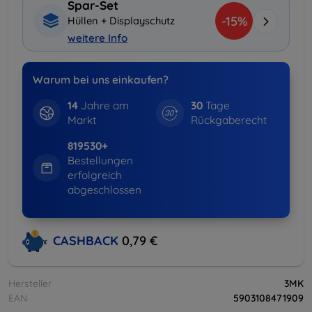
Spar-Set
-15%
Hüllen + Displayschutz
weitere Info
Warum bei uns einkaufen?
14
Jahre am
30
Tage
Markt
Rückgaberecht
819530+
Bestellungen
erfolgreich
abgeschlossen
CASHBACK
0,79 €
Hersteller
3MK
EAN
5903108471909