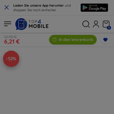
×
Laden Sie unsere App herunter
und
shoppen Sie noch einfacher.
0
12,90 €
In den Warenkorb
6,21 €
-52%