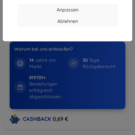
Lieferung ab
3,90 €
(Frei von 80,00 €)
Anpassen
Spar-Set
Ablehnen
-15%
Hüllen + Displayschutz
weitere Info
Warum bei uns einkaufen?
14
Jahre am
30
Tage
Markt
Rückgaberecht
819701+
Bestellungen
erfolgreich
abgeschlossen
CASHBACK
0,69 €