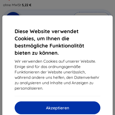
ohne MWSt
5,22 €
In den
Rabatt mit Gutschein
-10%
EXTRA10
Warenkorb
Diese Website verwendet
Cookies, um Ihnen die
Letztes Stück auf Lager
bestmögliche Funktionalität
-
+
bieten zu können.
Wir verwenden Cookies auf unserer Website.
In den Warenkorb
Einige sind für das ordnungsgemäße
Funktionieren der Website unerlässlich,
während andere uns helfen, den Datenverkehr
Massenrabatt
zu analysieren und Inhalte und Anzeigen zu
2Stck.
10%
6,21 €/Stck.
personalisieren.
3Stck.+
15%
5,87 €/Stck.
Akzeptieren
Lieferung 11. August - 12. August