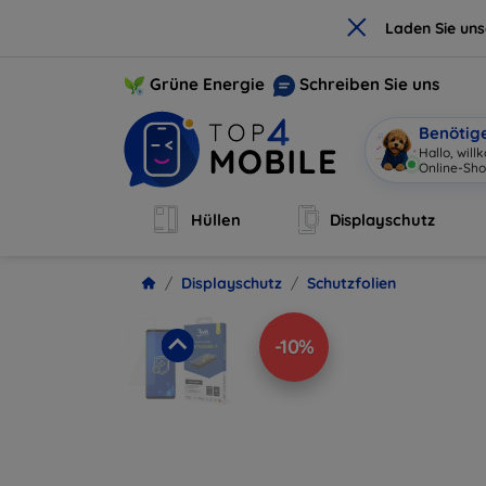
×
Laden Sie un
Grüne Energie
Schreiben Sie uns
Benötig
Hallo, wil
Online-Sho
Hüllen
Displayschutz
Displayschutz
Schutzfolien
-10%