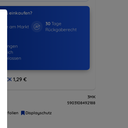
uns einkaufen?
30
Tage
hre am Markt
Rückgaberecht
16+
ellungen
lgreich
eschlossen
BACK
1,29 €
3MK
5903108492188
hutzfolien
Displayschutz