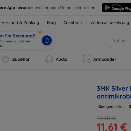
sere App herunter
und shoppen Sie noch einfacher.
Versand & Zahlung
Blog
Cashback
Widerrufsbelehrung
en Sie Beratung?
lkommen in unserem
p.
|
Zubehör
Audio
Armbänder
3MK Silver 
antimikrobi
Geeignet für:
S
12,90 €
11,61 €