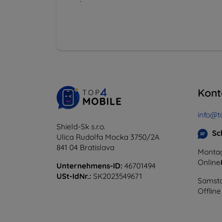
Kont
info@t
Shield-Sk s.r.o.
Sc
Ulica Rudolfa Mocka 3750/2A
841 04 Bratislava
Montag
Online
Unternehmens-ID:
46701494
USt-IdNr.:
SK2023549671
Samsta
Offline