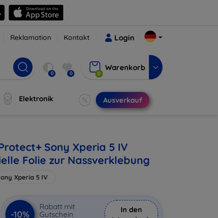
Reklamation
Kontakt
Login
Warenkorb
0
0
0
Elektronik
Ausverkauf
Protect+ Sony Xperia 5 IV
elle Folie zur Nassverklebung
ony Xperia 5 IV
Rabatt mit
In den
-10%
Gutschein