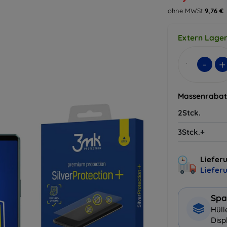
ohne MWSt
9,76 €
Extern Lager
-
+
Massenrabat
2Stck.
3Stck.+
Lieferu
Liefer
Spa
Hüll
Disp