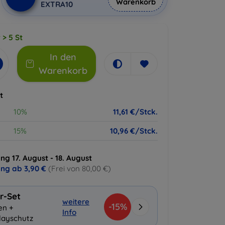
Warenkorb
EXTRA10
 > 5 St
In den
Warenkorb
t
10%
11,61 €/Stck.
15%
10,96 €/Stck.
ng 17. August - 18. August
ung ab
3,90 €
(Frei von 80,00 €)
r-Set
weitere
-15%
en +
Info
layschutz