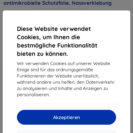
antimikrobielle Schutzfolie, Nassverklebung
Geeignet für:
Motorola Edge 30 Neo
Produktbeschreibung
Diese Website verwendet
12,90 €
Cookies, um Ihnen die
11,61 €
bestmögliche Funktionalität
bieten zu können.
ohne MWSt
9,76 €
Wir verwenden Cookies auf unserer Website.
In den
Rabatt mit Gutschein
-10%
Einige sind für das ordnungsgemäße
EXTRA10
Warenkorb
Funktionieren der Website unerlässlich,
während andere uns helfen, den Datenverkehr
zu analysieren und Inhalte und Anzeigen zu
Auf Lager 4 Stk.
personalisieren.
-
+
Akzeptieren
In den Warenkorb