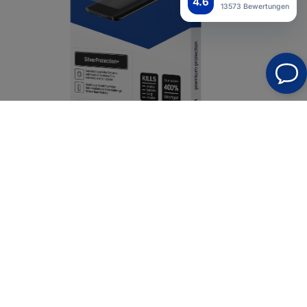
4.6
13573 Bewertungen
Sammlung
Silber Schutz+
Typ
Schutzfolie
Farbe
Transparent
Kompatybilność
Motorola Edge 30 Neo
Material
Fólia
Povrchová úprava
Antimikrobiálna
Typ ochrannej fólie
Ochranná fólia