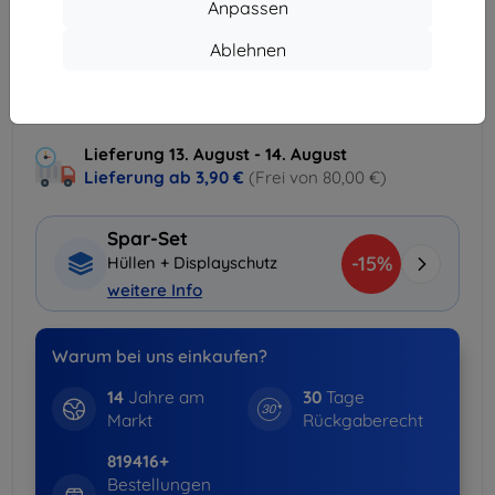
Anpassen
Massenrabatt
Ablehnen
2Stck.
10%
11,61 €/Stck.
3Stck.+
15%
10,96 €/Stck.
Lieferung 13. August - 14. August
Lieferung ab
3,90 €
(Frei von 80,00 €)
Spar-Set
-15%
Hüllen + Displayschutz
weitere Info
Warum bei uns einkaufen?
14
Jahre am
30
Tage
Markt
Rückgaberecht
819416+
Bestellungen