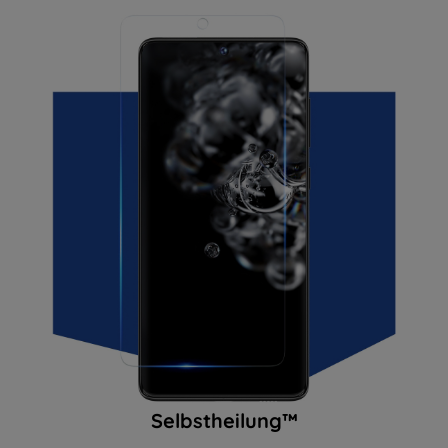
Selbstheilung™