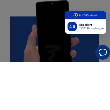
Exzellent
4.6
13575 Bewertungen
Semi-Wet Montage
Hervorragende Haftung auf dem Display