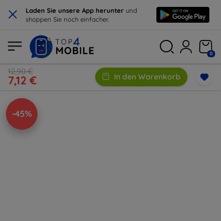
×
Laden Sie unsere App herunter
und
shoppen Sie noch einfacher.
0
12,90 €
In den Warenkorb
7,12 €
-45%