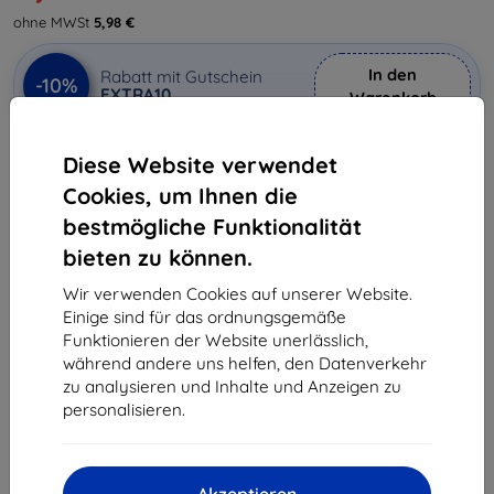
ohne MWSt
5,98 €
In den
Rabatt mit Gutschein
-10%
EXTRA10
Warenkorb
Diese Website verwendet
Auf Lager 2 Stk.
Cookies, um Ihnen die
-
+
bestmögliche Funktionalität
bieten zu können.
In den Warenkorb
Wir verwenden Cookies auf unserer Website.
Einige sind für das ordnungsgemäße
Massenrabatt
Funktionieren der Website unerlässlich,
während andere uns helfen, den Datenverkehr
2Stck.
10%
7,12 €/Stck.
zu analysieren und Inhalte und Anzeigen zu
personalisieren.
3Stck.+
15%
6,71 €/Stck.
Lieferung 11. August - 12. August