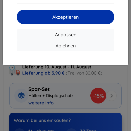
In den Warenkorb
Akzeptieren
Massenrabatt
Anpassen
2Stck.
10%
7,12 €/Stck.
Ablehnen
3Stck.+
15%
6,71 €/Stck.
Lieferung 10. August - 11. August
Lieferung ab
3,90 €
(Frei von 80,00 €)
Spar-Set
-15%
Hüllen + Displayschutz
weitere Info
Warum bei uns einkaufen?