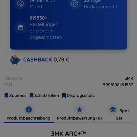
14
Jahre am
30
Tage
Markt
Rückgaberecht
819530+
Bestellungen
erfolgreich
abgeschlossen
CASHBACK
0,79 €
Hersteller
3MK
EAN
5903108491587
Zubehör
Schutzfolien
Displayschutz
Spar-
Produktbeschreibung
Produktbewertung (0)
Set
3MK ARC+™