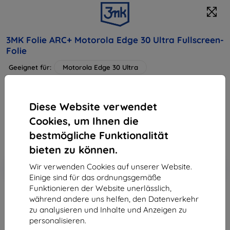
3MK Folie ARC+ Motorola Edge 30 Ultra Fullscreen-
Folie
Geeignet für:
Motorola Edge 30 Ultra
Produktbeschreibung
11,90 €
Diese Website verwendet
7,12 €
Cookies, um Ihnen die
bestmögliche Funktionalität
ohne MWSt
5,98 €
bieten zu können.
In den
Rabatt mit Gutschein
-10%
Wir verwenden Cookies auf unserer Website.
EXTRA10
Warenkorb
Einige sind für das ordnungsgemäße
Funktionieren der Website unerlässlich,
während andere uns helfen, den Datenverkehr
Auf Lager > 5 Stk.
zu analysieren und Inhalte und Anzeigen zu
personalisieren.
-
+