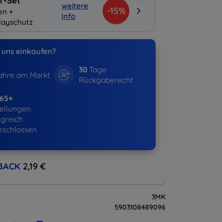
r-Set
weitere
-15%
en +
Info
layschutz
uns einkaufen?
30
Tage
hre am Markt
Rückgaberecht
365+
ellungen
lgreich
eschlossen
BACK
2,19 €
3MK
5903108489096