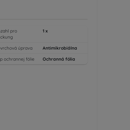
zahl pro
1
x
ackung
vrchová úprava
Antimikrobiálna
p ochrannej fólie
Ochranná fólia