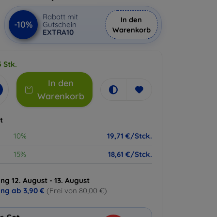
Rabatt mit
In den
-10%
Gutschein
Warenkorb
EXTRA10
 Stk.
In den
Warenkorb
t
10%
19,71 €/Stck.
15%
18,61 €/Stck.
ng 12. August - 13. August
ung ab
3,90 €
(Frei von 80,00 €)