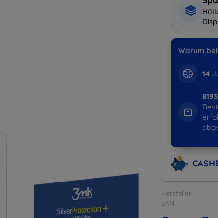
Spa
Hüll
Disp
Warum bei 
14
Ja
819
Best
erfo
abg
CASH
Hersteller
EAN