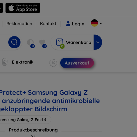
Reklamation
Kontakt
Login
Warenkorb
0
0
0
Elektronik
Ausverkauf
 Protect+ Samsung Galaxy Z
s anzubringende antimikrobielle
geklappter Bildschirm
amsung Galaxy Z Fold 4
Produktbeschreibung