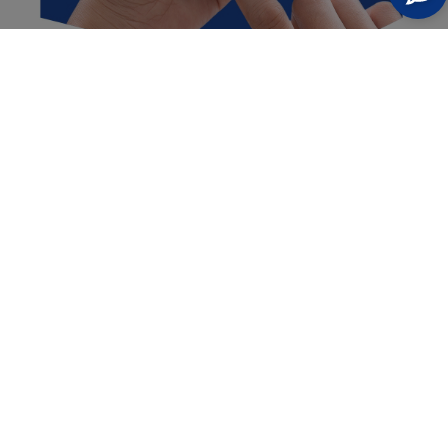
Semi-Wet Montage
Hervorragende Haftung auf dem Display
Self-Heal™-Technologie
Der Film wird länger halten
Vergrößert den Bildschirm um 150%.
Und gleichzeitig werden Sie es nicht auf dem
Bildschirm spüren