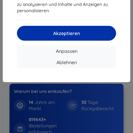
zu analysieren und Inhalte und Anzeigen zu
2Stck.
10%
10,71 €/Stck.
personalisieren.
3Stck.+
15%
10,12 €/Stck.
Akzeptieren
Lieferung 18. August - 19. August
Lieferung ab
3,90 €
(Frei von 80,00 €)
Anpassen
Spar-Set
Ablehnen
-15%
Hüllen + Displayschutz
weitere Info
Warum bei uns einkaufen?
14
Jahre am
30
Tage
Markt
Rückgaberecht
819643+
Bestellungen
erfolgreich