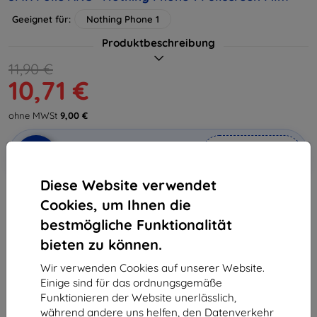
Geeignet für:
Nothing Phone 1
Produktbeschreibung
11,90 €
10,71 €
ohne MWSt
9,00 €
In den
Rabatt mit Gutschein
-10%
EXTRA10
Warenkorb
Diese Website verwendet
Cookies, um Ihnen die
Extern Lager > 5 St
bestmögliche Funktionalität
-
+
bieten zu können.
Wir verwenden Cookies auf unserer Website.
In den Warenkorb
Einige sind für das ordnungsgemäße
Funktionieren der Website unerlässlich,
während andere uns helfen, den Datenverkehr
Massenrabatt