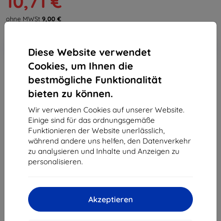
10,71 €
ohne MWSt
9,00 €
In den
Rabatt mit Gutschein
-10%
Diese Website verwendet
EXTRA10
Warenkorb
Cookies, um Ihnen die
bestmögliche Funktionalität
Extern Lager > 5 St
bieten zu können.
-
+
Wir verwenden Cookies auf unserer Website.
Einige sind für das ordnungsgemäße
Funktionieren der Website unerlässlich,
In den Warenkorb
während andere uns helfen, den Datenverkehr
zu analysieren und Inhalte und Anzeigen zu
Massenrabatt
personalisieren.
2Stck.
10%
10,71 €/Stck.
3Stck.+
15%
10,12 €/Stck.
Akzeptieren
Lieferung 17. August - 18. August