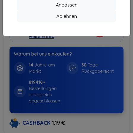
Anpassen
Lieferung ab
3,90 €
(Frei von 80,00 €)
Ablehnen
Spar-Set
-15%
Hüllen + Displayschutz
weitere Info
Warum bei uns einkaufen?
14
Jahre am
30
Tage
Markt
Rückgaberecht
819416+
Bestellungen
erfolgreich
abgeschlossen
CASHBACK
1,19 €