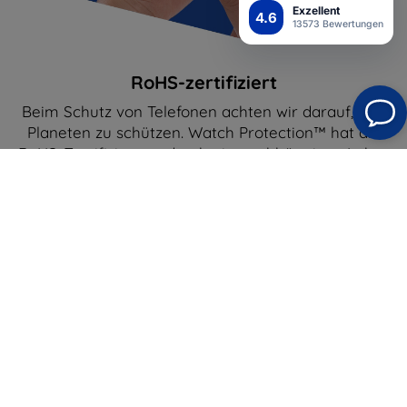
Exzellent
4.6
13573 Bewertungen
RoHS-zertifiziert
Beim Schutz von Telefonen achten wir darauf, den
Planeten zu schützen. Watch Protection™ hat die
RoHS-Zertifizierung durch ein unabhängiges Labor
bestanden - das bedeutet, dass es umweltfreundlich
ist und die strengen EU-Richtlinien zum Gehalt an
Schwermetallen und gefährlichen Stoffen
(einschließlich Blei, Quecksilber und Cadmium)
einhält.
Semi-Wet Montage
Hervorragende Haftung auf dem Display
Self-Heal™-Technologie
Der Film wird länger halten