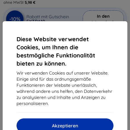
ohne MWSt
5,98 €
In den
Rabatt mit Gutschein
-10%
EXTRA10
Warenkorb
Diese Website verwendet
Letztes Stück auf Lager
Cookies, um Ihnen die
-
+
bestmögliche Funktionalität
bieten zu können.
In den Warenkorb
Wir verwenden Cookies auf unserer Website.
Einige sind für das ordnungsgemäße
Massenrabatt
Funktionieren der Website unerlässlich,
während andere uns helfen, den Datenverkehr
2Stck.
10%
7,12 €/Stck.
zu analysieren und Inhalte und Anzeigen zu
personalisieren.
3Stck.+
15%
6,71 €/Stck.
Lieferung 11. August - 12. August
Akzeptieren
Lieferung ab
3,90 €
(Frei von 80,00 €)