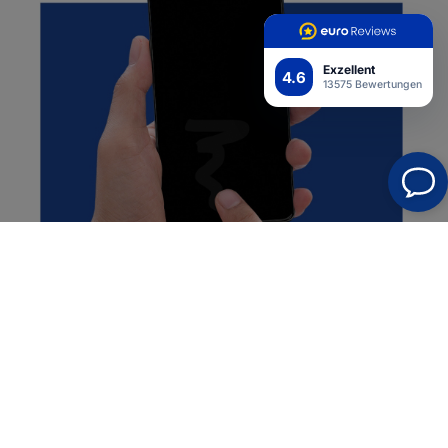
Exzellent
4.6
13575 Bewertungen
Semi-Nass-Installation
Perfekte Haftung auf dem Display
Self-Heal™-Technologie