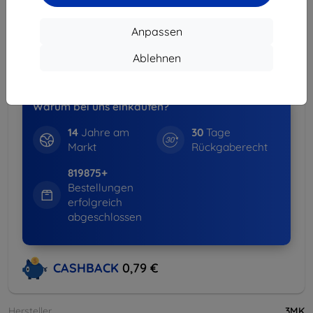
Anpassen
Spar-Set
-15%
Hüllen + Displayschutz
Ablehnen
weitere Info
Warum bei uns einkaufen?
14
Jahre am
30
Tage
Markt
Rückgaberecht
819875+
Bestellungen
erfolgreich
abgeschlossen
CASHBACK
0,79 €
Hersteller
3MK