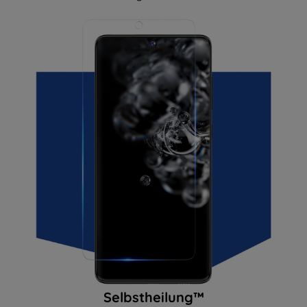
Selbstheilung™