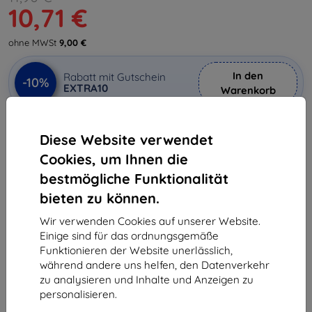
10,71 €
ohne MWSt
9,00 €
In den
Rabatt mit Gutschein
-10%
EXTRA10
Warenkorb
Diese Website verwendet
Auf Lager > 5 Stk.
Cookies, um Ihnen die
-
+
bestmögliche Funktionalität
bieten zu können.
In den Warenkorb
Wir verwenden Cookies auf unserer Website.
Einige sind für das ordnungsgemäße
Massenrabatt
Funktionieren der Website unerlässlich,
2Stck.
10%
10,71 €/Stck.
während andere uns helfen, den Datenverkehr
zu analysieren und Inhalte und Anzeigen zu
3Stck.+
15%
10,12 €/Stck.
personalisieren.