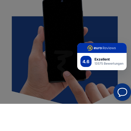
Exzellent
4.6
13575 Bewertungen
Semi-Nass-Installation
Perfekte Haftung auf dem Display