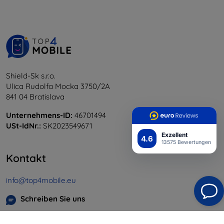
Shield-Sk s.r.o.
Ulica Rudolfa Mocka 3750/2A
841 04 Bratislava
Unternehmens-ID:
46701494
USt-IdNr.:
SK2023549671
Exzellent
4.6
13575 Bewertungen
Kontakt
info@top4mobile.eu
Schreiben Sie uns
Montag bis Freitag: