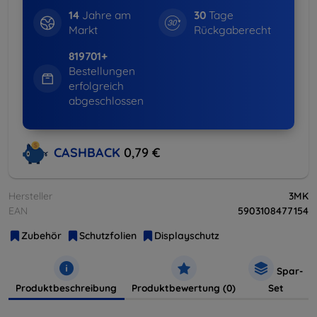
14
Jahre am
30
Tage
Markt
Rückgaberecht
819701+
Bestellungen
erfolgreich
abgeschlossen
CASHBACK
0,79 €
Hersteller
3MK
EAN
5903108477154
Zubehör
Schutzfolien
Displayschutz
Spar-
Produktbeschreibung
Produktbewertung (0)
Set