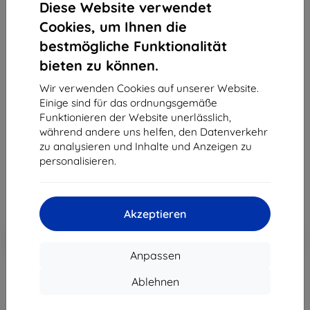
Diese Website verwendet
Cookies, um Ihnen die
bestmögliche Funktionalität
bieten zu können.
3MK Silver Protect+ Sony Xperia 1 IV
Nassmontierte antimikrobielle Schutzfolie
Wir verwenden Cookies auf unserer Website.
Einige sind für das ordnungsgemäße
Geeignet für:
Sony Xperia 1 IV
Funktionieren der Website unerlässlich,
Produktbeschreibung
während andere uns helfen, den Datenverkehr
zu analysieren und Inhalte und Anzeigen zu
15,90 €
personalisieren.
7,12 €
ohne MWSt
5,98 €
Akzeptieren
In den
Rabatt mit Gutschein
-10%
EXTRA10
Warenkorb
Anpassen
Ablehnen
Letztes Stück auf Lager