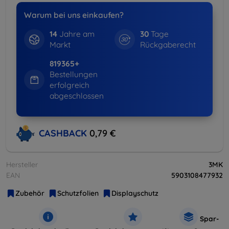
Warum bei uns einkaufen?
14
Jahre am
30
Tage
Markt
Rückgaberecht
819365+
Bestellungen
erfolgreich
abgeschlossen
CASHBACK
0,79 €
Hersteller
3MK
EAN
5903108477932
Zubehör
Schutzfolien
Displayschutz
Spar-