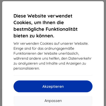
Diese Website verwendet
Cookies, um Ihnen die
bestmögliche Funktionalität
3MK Folie ARC+ FS Motorola Moto G82 5G
bieten zu können.
Fullscreen-Folie
Wir verwenden Cookies auf unserer Website.
Geeignet für:
Motorola Moto G82
Einige sind für das ordnungsgemäße
Funktionieren der Website unerlässlich,
Produktbeschreibung
während andere uns helfen, den Datenverkehr
11,90 €
zu analysieren und Inhalte und Anzeigen zu
7,12 €
personalisieren.
ohne MWSt
5,98 €
Akzeptieren
In den
Rabatt mit Gutschein
-10%
EXTRA10
Warenkorb
Anpassen