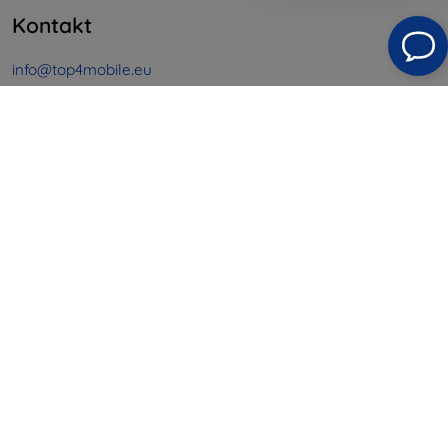
Kontakt
info@top4mobile.eu
Schreiben Sie uns
Montag bis Freitag:
Online
8:00 - 16:00
Samstag und Sonntag:
Offline
Einkaufen
Versand & Zahlung
Blog
Cashback
Widerrufsbelehrung