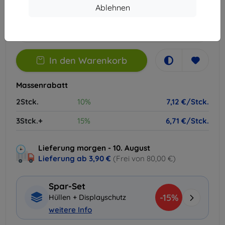
Ablehnen
Auf Lager 2 Stk.
-
+
In den Warenkorb
Massenrabatt
2Stck.
10%
7,12 €/Stck.
3Stck.+
15%
6,71 €/Stck.
Lieferung morgen - 10. August
Lieferung ab
3,90 €
(Frei von 80,00 €)
Spar-Set
-15%
Hüllen + Displayschutz
weitere Info