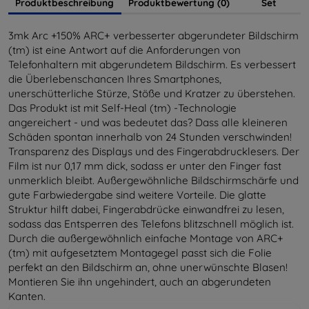
Produktbeschreibung
Produktbewertung (0)
Set
3mk Arc +150% ARC+ verbesserter abgerundeter Bildschirm
(tm) ist eine Antwort auf die Anforderungen von
Telefonhaltern mit abgerundetem Bildschirm. Es verbessert
die Überlebenschancen Ihres Smartphones,
unerschütterliche Stürze, Stöße und Kratzer zu überstehen.
Das Produkt ist mit Self-Heal (tm) -Technologie
angereichert - und was bedeutet das? Dass alle kleineren
Schäden spontan innerhalb von 24 Stunden verschwinden!
Transparenz des Displays und des Fingerabdrucklesers. Der
Film ist nur 0,17 mm dick, sodass er unter den Finger fast
unmerklich bleibt. Außergewöhnliche Bildschirmschärfe und
gute Farbwiedergabe sind weitere Vorteile. Die glatte
Struktur hilft dabei, Fingerabdrücke einwandfrei zu lesen,
sodass das Entsperren des Telefons blitzschnell möglich ist.
Durch die außergewöhnlich einfache Montage von ARC+
(tm) mit aufgesetztem Montagegel passt sich die Folie
perfekt an den Bildschirm an, ohne unerwünschte Blasen!
Montieren Sie ihn ungehindert, auch an abgerundeten
Kanten.