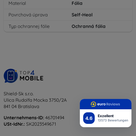
Material
Fólia
Povrchová úprava
Self-Heal
Typ ochrannej fólie
Ochranná fólia
Shield-Sk s.r.o.
Ulica Rudolfa Mocka 3750/2A
841 04 Bratislava
Exzellent
Unternehmens-ID:
46701494
4.6
13573 Bewertungen
USt-IdNr.:
SK2023549671