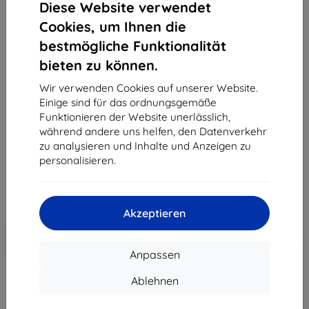
Diese Website verwendet
Cookies, um Ihnen die
bestmögliche Funktionalität
bieten zu können.
3MK Silver Protect+ Motorola Moto G52 nass
montierte antimikrobielle Folie
Wir verwenden Cookies auf unserer Website.
Einige sind für das ordnungsgemäße
Geeignet für:
Motorola Moto G52
Funktionieren der Website unerlässlich,
Produktbeschreibung
während andere uns helfen, den Datenverkehr
zu analysieren und Inhalte und Anzeigen zu
12,90 €
personalisieren.
7,12 €
ohne MWSt
5,98 €
Akzeptieren
In den
Rabatt mit Gutschein
-10%
EXTRA10
Warenkorb
Anpassen
Ablehnen
Letztes Stück auf Lager