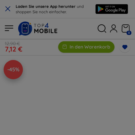
×
Laden Sie unsere App herunter
und
shoppen Sie noch einfacher.
0
12,90 €
In den Warenkorb
7,12 €
-45%