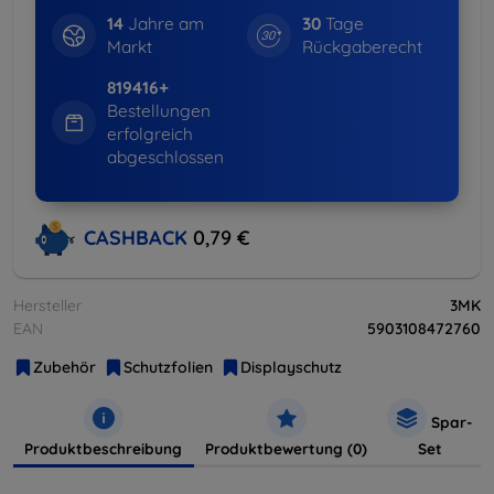
14
Jahre am
30
Tage
Markt
Rückgaberecht
819416+
Bestellungen
erfolgreich
abgeschlossen
CASHBACK
0,79 €
Hersteller
3MK
EAN
5903108472760
Zubehör
Schutzfolien
Displayschutz
Spar-
Produktbeschreibung
Produktbewertung (0)
Set