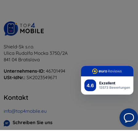
Shield-Sk s.r.o.
Ulica Rudolfa Mocka 3750/2A
841 04 Bratislava
Unternehmens-ID:
46701494
USt-IdNr.:
SK2023549671
Exzellent
4.6
13573 Bewertungen
Kontakt
info@top4mobile.eu
Schreiben Sie uns
Montag bis Freitag: