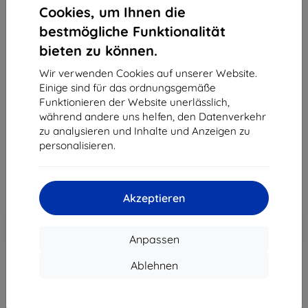
Cookies, um Ihnen die
bestmögliche Funktionalität
bieten zu können.
3MK Folie ARC+ FS Motorola Moto G52 Vollbild-
Schutzfolie
Wir verwenden Cookies auf unserer Website.
Einige sind für das ordnungsgemäße
Geeignet für:
Motorola Moto G52
Funktionieren der Website unerlässlich,
Produktbeschreibung
während andere uns helfen, den Datenverkehr
zu analysieren und Inhalte und Anzeigen zu
11,90 €
personalisieren.
10,71 €
ohne MWSt
9,00 €
Akzeptieren
In den
Rabatt mit Gutschein
-10%
EXTRA10
Warenkorb
Anpassen
Ablehnen
Extern Lager > 5 St