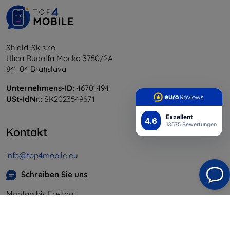
Shield-Sk s.r.o.
Ulica Rudolfa Mocka 3750/2A
841 04 Bratislava
Unternehmens-ID:
46701494
USt-IdNr.:
SK2023549671
Exzellent
4.6
13575 Bewertungen
Kontakt
info@top4mobile.eu
Schreiben Sie uns
Montag bis Freitag:
Online
8:00 - 16:00
Samstag und Sonntag: