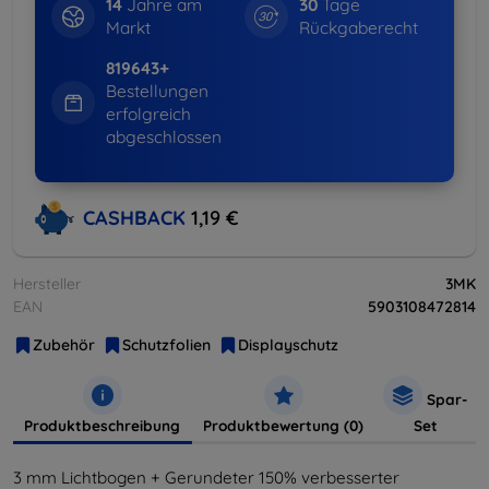
14
Jahre am
30
Tage
Markt
Rückgaberecht
819643+
Bestellungen
erfolgreich
abgeschlossen
CASHBACK
1,19 €
Hersteller
3MK
EAN
5903108472814
Zubehör
Schutzfolien
Displayschutz
Spar-
Produktbeschreibung
Produktbewertung (0)
Set
3 mm Lichtbogen + Gerundeter 150% verbesserter